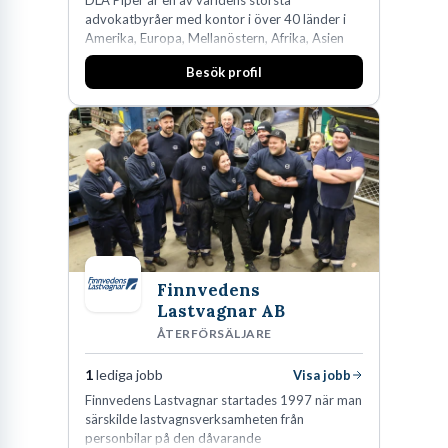
advokatbyråer med kontor i över 40 länder i
Amerika, Europa, Mellanöstern, Afrika, Asien
och Oceanien. Vi är specialister inom
Besök profil
affärsjuridikens alla områden och vi har några
av världens ledande bolag som klienter. Med
fler än 450 jurister på fem kontor i Stockholm,
Köpenhamn, Århus, Oslo och Helsingfors kan vi
på DLA Piper erbjuda våra klienter en unik,
effektiv och gränsöverskridande nordisk
expertis. På vårt kontor i centrala Stockholm är
vi idag drygt 240 medarbetare.
Finnvedens
Lastvagnar AB
ÅTERFÖRSÄLJARE
1
lediga jobb
Visa jobb
Finnvedens Lastvagnar startades 1997 när man
särskilde lastvagnsverksamheten från
personbilar på den dåvarande