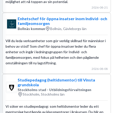
möjlighet att nå toppen av sin potential.
2026-08-21
Enhetschef för öppna insatser inom Individ- och
familjeomsorgen
Bollnäs kommun
Bollnäs, Gävleborgs län
Vill du leda verksamheter som gör verklig skillnad för människor i
behov av stöd? Som chef för öppna insatser leder du flera
enheter och ingår i ledningsgruppen för Individ- och
familjeomsorgen, med fokus på helheten och den pågående
omställningen till ny lagstiftning.
2026-08-08
Studiepedagog (heltidsmentor) till Vinsta
grundskola
Stockholms stad - Utbildningsförvaltningen
Stockholm, Stockholms län
Vi söker en studiepedagog: som heltidsmentor leder du ett
mentorslag bestående av klassmentorer i årskursen. Du blir en