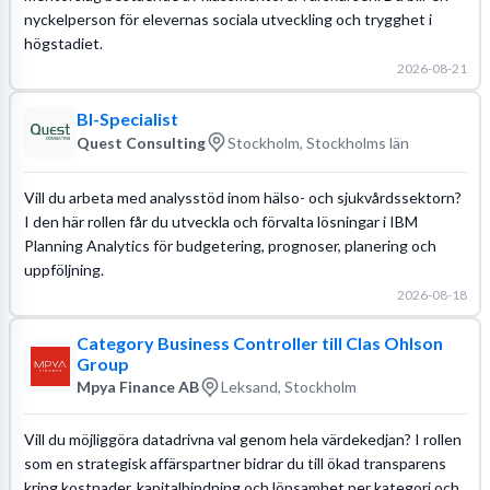
nyckelperson för elevernas sociala utveckling och trygghet i
högstadiet.
2026-08-21
BI-Specialist
Quest Consulting
Stockholm, Stockholms län
Vill du arbeta med analysstöd inom hälso- och sjukvårdssektorn?
I den här rollen får du utveckla och förvalta lösningar i IBM
Planning Analytics för budgetering, prognoser, planering och
uppföljning.
2026-08-18
Category Business Controller till Clas Ohlson
Group
Mpya Finance AB
Leksand, Stockholm
Vill du möjliggöra datadrivna val genom hela värdekedjan? I rollen
som en strategisk affärspartner bidrar du till ökad transparens
kring kostnader, kapitalbindning och lönsamhet per kategori och