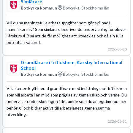
Simlärare
Botkyrka kommun
Botkyrka, Stockholms län
Vill du ha meningsfulla arbetsuppgifter som gör skillnad i
människors liv? Som simlärare bedriver du undervisning för elever
i årskurs 4-9 så att de får möjlighet att utvecklas och nå sin fulla
potential i vattnet.
2026-08-20
Grundlärare i fritidshem, Karsby International
School
Botkyrka kommun
Botkyrka, Stockholms län
Vi söker en legitimerad grundlärare med inriktning mot fritidshem
som vill arbeta i en miljö som präglas av gemenskap och värme. Du
undervisar under skoldagen i det ämne som du är legitimerad och
behörig i och bidrar aktivt till arbetslagets gemensamma
utveckling.
2026-08-31