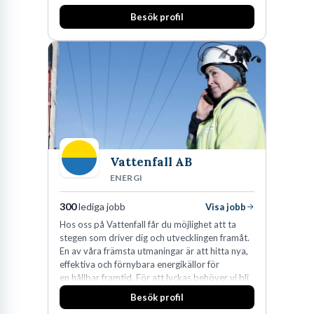
huvudanläggningen i Värnamo. Sedan dess har
Besök profil
man expanderat kraftigt genom ett antal
förvärv i närliggande distrikt.Idag är bolaget
den största privata återförsäljaren av Volvo
Lastvagnar och finns representerade på 20
orter i södra Sverige.
Vattenfall AB
ENERGI
300
lediga jobb
Visa jobb
Hos oss på Vattenfall får du möjlighet att ta
stegen som driver dig och utvecklingen framåt.
En av våra främsta utmaningar är att hitta nya,
effektiva och förnybara energikällor för
en hållbar framtid. För att lyckas behöver vi bli
fler medarbetare som vill göra skillnad.
Besök profil