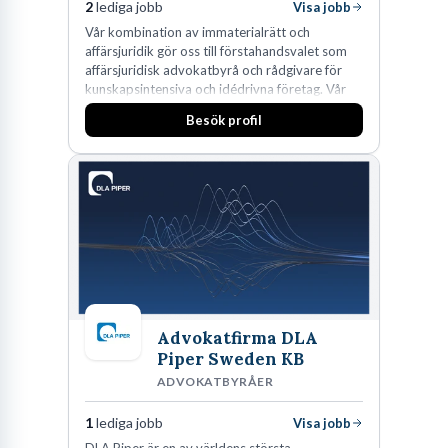
2
lediga jobb
Visa jobb
Vår kombination av immaterialrätt och
affärsjuridik gör oss till förstahandsvalet som
affärsjuridisk advokatbyrå och rådgivare för
kunskapsintensiva och idédrivna företag. Vår
expertis inom IP-tillgångar har gett oss en
Besök profil
marknadsledande position. Våra klienter väljer
oss för den kompetens som krävs för att
skydda, utveckla och kommersialisera
företagets viktigaste tillgångar.
Advokatfirma DLA
Piper Sweden KB
ADVOKATBYRÅER
1
lediga jobb
Visa jobb
DLA Piper är en av världens största