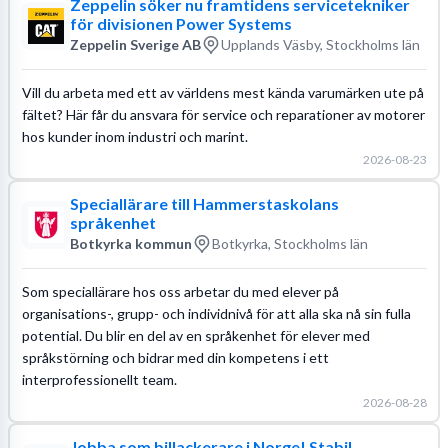
Zeppelin söker nu framtidens servicetekniker
för divisionen Power Systems
Zeppelin Sverige AB
Upplands Väsby, Stockholms län
Vill du arbeta med ett av världens mest kända varumärken ute på
fältet? Här får du ansvara för service och reparationer av motorer
hos kunder inom industri och marint.
2026-08-23
Speciallärare till Hammerstaskolans
språkenhet
Botkyrka kommun
Botkyrka, Stockholms län
Som speciallärare hos oss arbetar du med elever på
organisations-, grupp- och individnivå för att alla ska nå sin fulla
potential. Du blir en del av en språkenhet för elever med
språkstörning och bidrar med din kompetens i ett
interprofessionellt team.
2026-08-28
Jobba som billackerare i Norge! Stabil