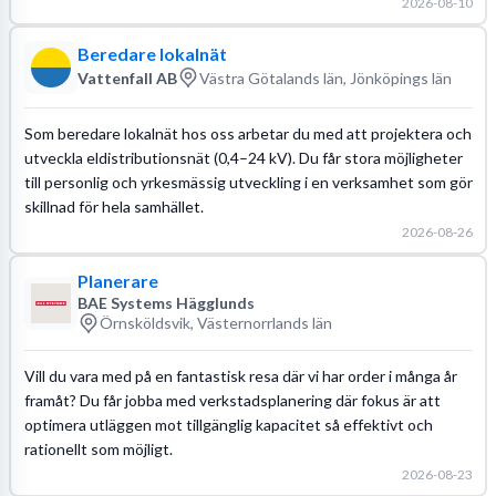
2026-08-10
Beredare lokalnät
Vattenfall AB
Västra Götalands län, Jönköpings län
Som beredare lokalnät hos oss arbetar du med att projektera och
utveckla eldistributionsnät (0,4–24 kV). Du får stora möjligheter
till personlig och yrkesmässig utveckling i en verksamhet som gör
skillnad för hela samhället.
2026-08-26
Planerare
BAE Systems Hägglunds
Örnsköldsvik, Västernorrlands län
Vill du vara med på en fantastisk resa där vi har order i många år
framåt? Du får jobba med verkstadsplanering där fokus är att
optimera utläggen mot tillgänglig kapacitet så effektivt och
rationellt som möjligt.
2026-08-23