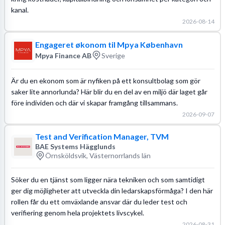
kanal.
2026-08-14
Engageret økonom til Mpya København
Mpya Finance AB
Sverige
Är du en ekonom som är nyfiken på ett konsultbolag som gör
saker lite annorlunda? Här blir du en del av en miljö där laget går
före individen och där vi skapar framgång tillsammans.
2026-09-07
Test and Verification Manager, TVM
BAE Systems Hägglunds
Örnsköldsvik, Västernorrlands län
Söker du en tjänst som ligger nära tekniken och som samtidigt
ger dig möjligheter att utveckla din ledarskapsförmåga? I den här
rollen får du ett omväxlande ansvar där du leder test och
verifiering genom hela projektets livscykel.
2026-08-31