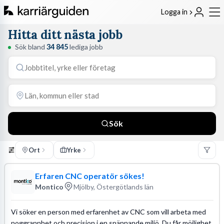
Logga in
Hitta ditt nästa jobb
Sök bland
34 845
lediga jobb
Sök
Ort
Yrke
Erfaren CNC operatör sökes!
Montico
Mjölby, Östergötlands län
Vi söker en person med erfarenhet av CNC som vill arbeta med
noggrannhet och precision i en spännande miljö. Du får möjlighet