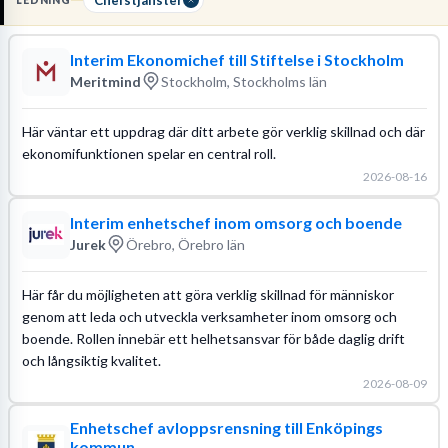
LEDNING
en förmåga att omsätta visioner till
konkreta handlingsplaner
.
Interim Ekonomichef till Stiftelse i Stockholm
Läs mer om yrket:
Meritmind
Stockholm, Stockholms län
Löneguide
Arbetsuppgifter
Utbildningsguide
Här väntar ett uppdrag där ditt arbete gör verklig skillnad och där
ekonomifunktionen spelar en central roll.
2026-08-16
Interim enhetschef inom omsorg och boende
Jurek
Örebro, Örebro län
Här får du möjligheten att göra verklig skillnad för människor
genom att leda och utveckla verksamheter inom omsorg och
boende. Rollen innebär ett helhetsansvar för både daglig drift
och långsiktig kvalitet.
2026-08-09
Enhetschef avloppsrensning till Enköpings
kommun