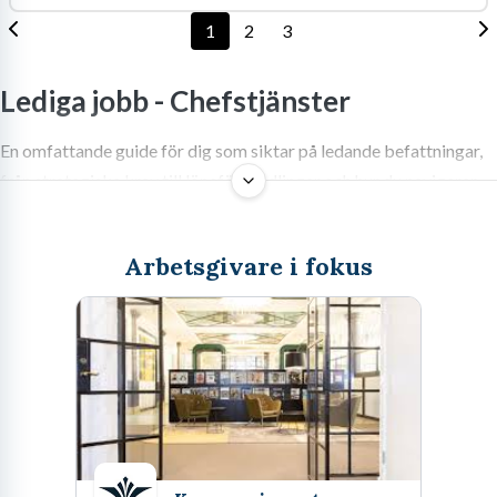
1
2
3
Lediga jobb -
Chefstjänster
En omfattande guide för dig som siktar på ledande befattningar,
från strategiska krav till löneförhandlingar och hur du navigerar
den dolda arbetsmarknaden.
Arbetsgivare i fokus
Klivet in i ledningen: Att förstå
chefstjänster på strategisk nivå
Steget in i en ledningsgrupp innebär en fundamental förändring i
ditt yrkesliv. Många tror att tyngre chefstjänster bara är en
naturlig förlängning av att vara en duktig mellanchef, men