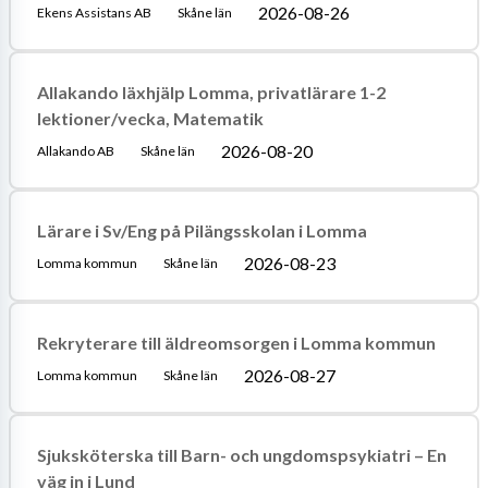
2026-08-26
Ekens Assistans AB
Skåne län
Allakando läxhjälp Lomma, privatlärare 1-2
lektioner/vecka, Matematik
2026-08-20
Allakando AB
Skåne län
Lärare i Sv/Eng på Pilängsskolan i Lomma
2026-08-23
Lomma kommun
Skåne län
Rekryterare till äldreomsorgen i Lomma kommun
2026-08-27
Lomma kommun
Skåne län
Sjuksköterska till Barn- och ungdomspsykiatri – En
väg in i Lund