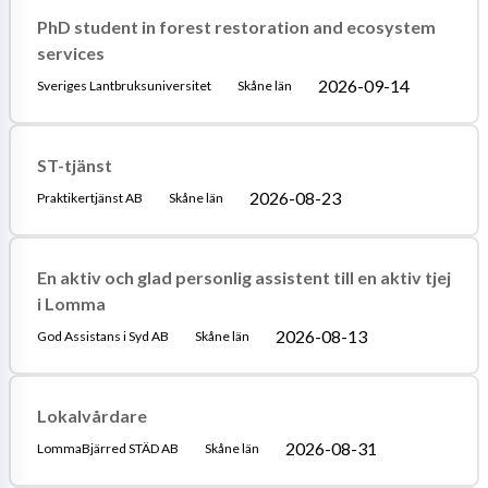
PhD student in forest restoration and ecosystem
services
2026-09-14
Sveriges Lantbruksuniversitet
Skåne län
ST-tjänst
2026-08-23
Praktikertjänst AB
Skåne län
En aktiv och glad personlig assistent till en aktiv tjej
i Lomma
2026-08-13
God Assistans i Syd AB
Skåne län
Lokalvårdare
2026-08-31
LommaBjärred STÄD AB
Skåne län