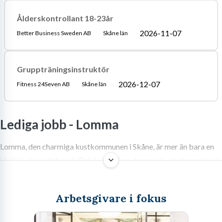
Ålderskontrollant 18-23år
2026-11-07
Better Business Sweden AB
Skåne län
Gruppträningsinstruktör
2026-12-07
Fitness 24Seven AB
Skåne län
Lediga jobb -
Lomma
Lomma, den charmiga kustkommunen i Skåne, är mer än bara en
idyllisk plats att bo på. Det är också en dynamisk arbetsmarknad
som ständigt utvecklas och erbjuder spännande
karriärmöjligheter för dig som söker lediga jobb.
Arbetsgivare i fokus