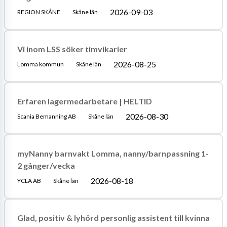
2026-09-03
REGION SKÅNE
Skåne län
Vi inom LSS söker timvikarier
2026-08-25
Lomma kommun
Skåne län
Erfaren lagermedarbetare | HELTID
2026-08-30
Scania Bemanning AB
Skåne län
myNanny barnvakt Lomma, nanny/barnpassning 1-
2 gånger/vecka
2026-08-18
YCLA AB
Skåne län
Glad, positiv & lyhörd personlig assistent till kvinna