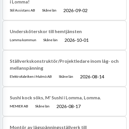
i Lomma!
2026-09-02
Stil Assistans AB
Skåne län
Undersköterskor till hemtjänsten
2026-10-01
Lomma kommun
Skåne län
Ställverkskonstruktör/Projektledare inom låg- och
mellanspänning
2026-08-14
Elektrofabriken i Malmö AB
Skåne län
Sushi kock söks, M' Sushi i Lomma, Lomma.
2026-08-17
MEMIER AB
Skåne län
Montör av lågspänningsställverk till