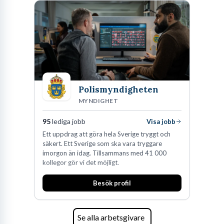
fler än 450 jurister på fem kontor i Stockholm,
Köpenhamn, Århus, Oslo och Helsingfors kan vi
på DLA Piper erbjuda våra klienter en unik,
effektiv och gränsöverskridande nordisk
expertis. På vårt kontor i centrala Stockholm är
vi idag drygt 240 medarbetare.
Polismyndigheten
MYNDIGHET
95
lediga jobb
Visa jobb
Ett uppdrag att göra hela Sverige tryggt och
säkert. Ett Sverige som ska vara tryggare
imorgon än idag. Tillsammans med 41 000
kollegor gör vi det möjligt.
Besök profil
Se alla arbetsgivare