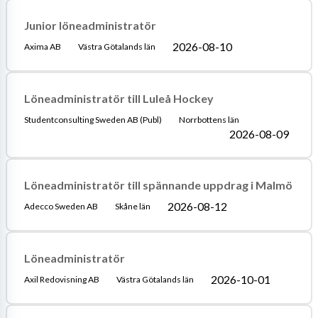
Junior löneadministratör
2026-08-10
Axima AB
Västra Götalands län
Löneadministratör till Luleå Hockey
Studentconsulting Sweden AB (Publ)
Norrbottens län
2026-08-09
Löneadministratör till spännande uppdrag i Malmö
2026-08-12
Adecco Sweden AB
Skåne län
Löneadministratör
2026-10-01
Axil Redovisning AB
Västra Götalands län