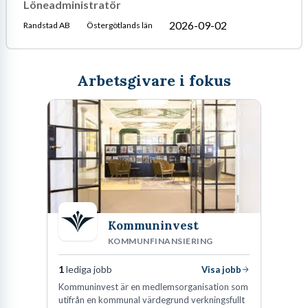
Löneadministratör
2026-09-02
Randstad AB
Östergötlands län
Arbetsgivare i fokus
Kommuninvest
KOMMUNFINANSIERING
1
lediga jobb
Visa jobb
Kommuninvest är en medlemsorganisation som
utifrån en kommunal värdegrund verkningsfullt