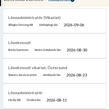
REDOVISNING & REVISION
förståelse för
svenska kollektivavtal
och skatteregler. Arbetet
kräver att du kan
hantera lönehanteringsprocessen
från ax till
limpa och säkerställa att lagar och regler efterlevs.
Löneadministratör (Vikariat)
2026-09-06
Allegio Omsorg AB
Jönköpings län
Läs mer om yrket:
Löneguide
Arbetsuppgifter
Utbildningsguide
Lönekonsult
2026-08-30
Borås kommun
Västra Götalands län
Lönekonsult vikariat, Östersund
2026-08-23
Statens Servicecenter
Jämtlands län
Löneadministratör
2026-08-11
Hirely AB
Örebro län