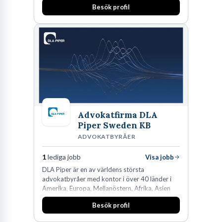
fler medarbetare som vill göra skillnad.
Besök profil
Advokatfirma DLA
Piper Sweden KB
ADVOKATBYRÅER
1
lediga jobb
Visa jobb
DLA Piper är en av världens största
advokatbyråer med kontor i över 40 länder i
Amerika, Europa, Mellanöstern, Afrika, Asien
och Oceanien. Vi är specialister inom
Besök profil
affärsjuridikens alla områden och vi har några
av världens ledande bolag som klienter. Med