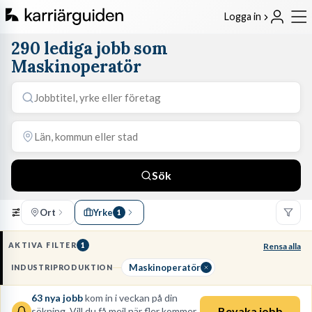
Logga in
290 lediga jobb som
Maskinoperatör
Sök
Ort
Yrke
1
AKTIVA FILTER
1
Rensa alla
Maskinoperatör
INDUSTRIPRODUKTION
63
nya jobb
kom in i veckan på din
Bevaka jobb
sökning. Vill du få mejl när fler kommer