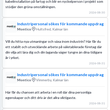
kabelinstallation på fartyg och blir en nyckelperson i projekt som
stödjer den gröna omställningen.
2026-08-30
Industripersonal sökes för kommande uppdrag
Montico
Hultsfred, Kalmar län
Vill du hitta nya utmaningar och växa inom industrin? Här får du
ett stabilt och utvecklande arbete på väletablerade företag där
din vilja att lära dig och din laganda väger tyngre än dina tidigare
år i yrket.
2026-08-31
Industripersonal sökes för kommande uppdrag
Montico
Vimmerby, Kalmar län
Här får du chansen att arbeta i en roll där dina personliga
egenskaper och ditt driv är det allra viktigaste.
2026-08-31