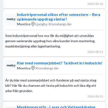
2026-08-16
Industripersonal sökes efter semestern – flera
spännande uppdrag väntar!
Montico
Ljungby, Kronobergs län
Som industripersonal hos oss får du möjlighet att utvecklas
genom varierande uppdrag hos våra kunder inom montering,
maskinbetjäning eller lagerhantering.
2026-08-31
Klar med sommarjobbet? Ta klivet in i industrin!
Montico
Kronobergs län
Är du klar med sommarjobbet och funderar på vad nästa steg
blir? Här får du chansen att testa på industrin och lära dig ett
yrke från grunden.
2026-08-31
Maskinoperatör - Laser och Vattenskärning