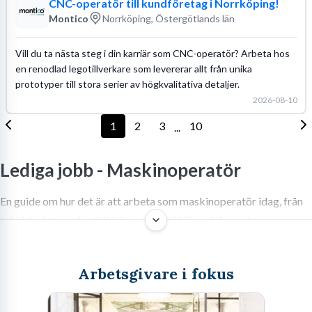
CNC-operatör till kundföretag i Norrköping!
Montico
Norrköping, Östergötlands län
Vill du ta nästa steg i din karriär som CNC-operatör? Arbeta hos
en renodlad legotillverkare som levererar allt från unika
prototyper till stora serier av högkvalitativa detaljer.
2026-08-10
1
2
3
10
...
Lediga jobb -
Maskinoperatör
En guide om hur det är att arbeta som maskinoperatör idag, från
tekniska krav och utbildningsvägar till lönenivåer och
framtidsutsikter inom industrin.
Arbetsgivare i fokus
Sök jobb som maskinoperatör inom