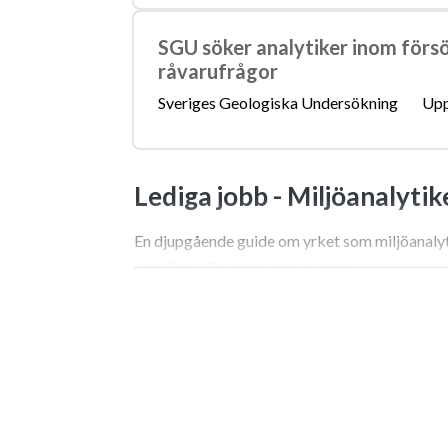
SGU söker analytiker inom förs
råvarufrågor
Sveriges Geologiska Undersökning
Upp
Lediga jobb -
Miljöanalytik
En djupgående guide om yrket som miljöanalyti
karriärmöjligheter inom sektorn.
Vad det i grunden innebär 
Jag har suttit på båda sidor av förhandlingsbo
provtagningar, och senare i konferensrum med