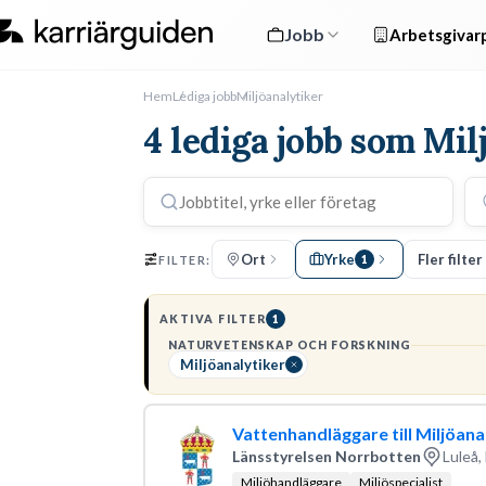
Jobb
Arbetsgivarp
Hem
Lediga jobb
Miljöanalytiker
4 lediga jobb som Mil
Ort
Yrke
Fler filter
FILTER:
1
AKTIVA FILTER
1
NATURVETENSKAP OCH FORSKNING
Miljöanalytiker
Vattenhandläggare till Miljöan
Länsstyrelsen Norrbotten
Luleå,
Miljöhandläggare
Miljöspecialist