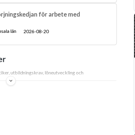
örjningskedjan för arbete med
sala län
2026-08-20
er
ker, utbildningskrav, löneutveckling och
att jobba som miljöanalytiker
rdet. Först med fältstövlar täckta av lera efter timmar av
 ansvaret att förklara komplexa