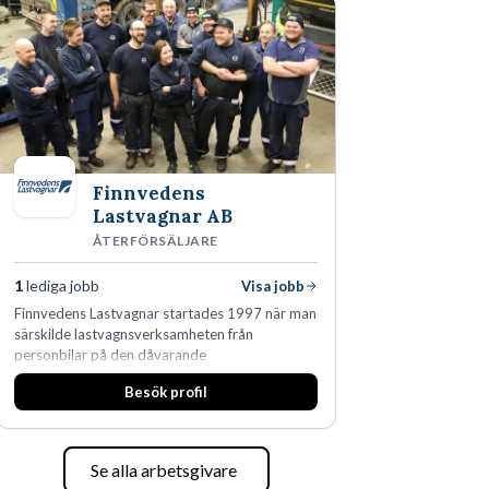
skydda, utveckla och kommersialisera
företagets viktigaste tillgångar.
Finnvedens
Lastvagnar AB
ÅTERFÖRSÄLJARE
1
lediga jobb
Visa jobb
Finnvedens Lastvagnar startades 1997 när man
särskilde lastvagnsverksamheten från
personbilar på den dåvarande
huvudanläggningen i Värnamo. Sedan dess har
Besök profil
man expanderat kraftigt genom ett antal
förvärv i närliggande distrikt.Idag är bolaget
den största privata återförsäljaren av Volvo
Lastvagnar och finns representerade på 20
Se alla arbetsgivare
orter i södra Sverige.