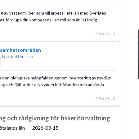
av vattenmiljöer som vill arbeta i ett län med Sveriges
att fördjupa din kompetens i en roll som är i ständig
2026-08-13
erksamhetsområden
, Norrbottens län
ärka den biologiska mångfalden genom inventering av rovdjur
kog och fjäll under olika väderförhållanden och använda
2026-08-13
 och rådgivning för fiskeriförvaltning
ötalands län
2026-09-15