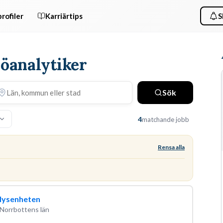
rofiler
Karriärtips
S
jöanalytiker
Sök
4
matchande jobb
Rensa alla
alysenheten
 Norrbottens län