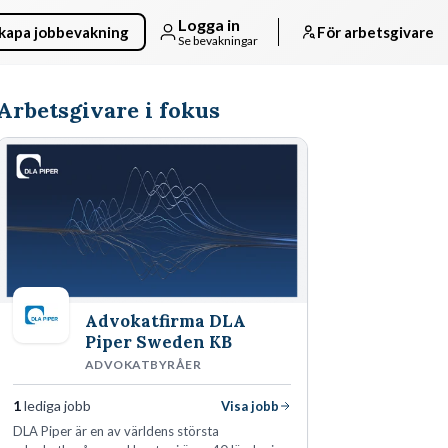
Logga in
kapa jobbevakning
För arbetsgivare
Se bevakningar
Arbetsgivare i fokus
Advokatfirma DLA
Piper Sweden KB
ADVOKATBYRÅER
1
lediga jobb
Visa jobb
DLA Piper är en av världens största