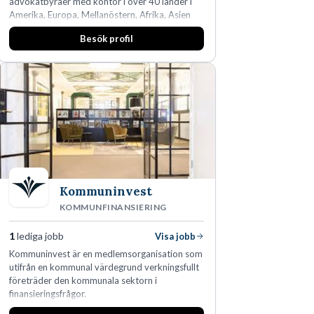
advokatbyråer med kontor i över 40 länder i
Amerika, Europa, Mellanöstern, Afrika, Asien
och Oceanien. Vi är specialister inom
Besök profil
affärsjuridikens alla områden och vi har några
av världens ledande bolag som klienter. Med
fler än 450 jurister på fem kontor i Stockholm,
Köpenhamn, Århus, Oslo och Helsingfors kan vi
på DLA Piper erbjuda våra klienter en unik,
effektiv och gränsöverskridande nordisk
expertis. På vårt kontor i centrala Stockholm är
vi idag drygt 240 medarbetare.
Kommuninvest
KOMMUNFINANSIERING
1
lediga jobb
Visa jobb
Kommuninvest är en medlemsorganisation som
utifrån en kommunal värdegrund verkningsfullt
företräder den kommunala sektorn i
finansieringsfrågor.