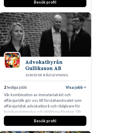
Besök profil
Advokatbyrån
Gulliksson AB
JURIDISK RÅDGIVNING
2
lediga jobb
Visa jobb
Vår kombination av immaterialrätt och
affärsjuridik gör oss till förstahandsvalet som
affärsjuridisk advokatbyrå och rådgivare för
kunskapsintensiva och idédrivna företag. Vår
expertis inom IP-tillgångar har gett oss en
Besök profil
marknadsledande position. Våra klienter väljer
oss för den kompetens som krävs för att