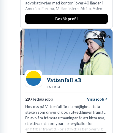
advokatbyråer med kontor i över 40 länder i
Amerika, Europa, Mellanöstern, Afrika, Asien
och Oceanien. Vi är specialister inom
Besök profil
affärsjuridikens alla områden och vi har några
av världens ledande bolag som klienter. Med
fler än 450 jurister på fem kontor i Stockholm,
Köpenhamn, Århus, Oslo och Helsingfors kan vi
på DLA Piper erbjuda våra klienter en unik,
effektiv och gränsöverskridande nordisk
expertis. På vårt kontor i centrala Stockholm är
vi idag drygt 240 medarbetare.
Vattenfall AB
ENERGI
297
lediga jobb
Visa jobb
Hos oss på Vattenfall får du möjlighet att ta
stegen som driver dig och utvecklingen framåt.
En av våra främsta utmaningar är att hitta nya,
effektiva och förnybara energikällor för
en hållbar framtid. För att lyckas behöver vi bli