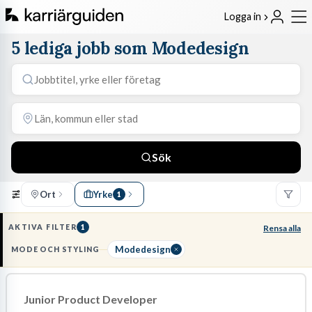
Logga in
5 lediga jobb som Modedesign
Sök
Ort
Yrke
1
AKTIVA FILTER
1
Rensa alla
Modedesign
MODE OCH STYLING
Junior Product Developer