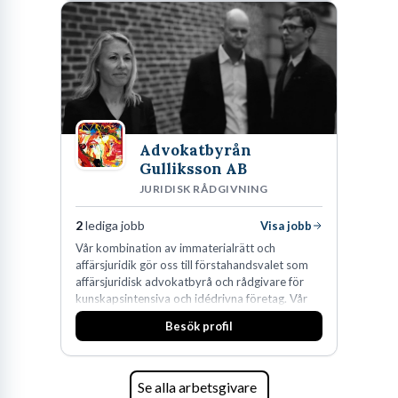
den största privata återförsäljaren av Volvo
Lastvagnar och finns representerade på 20
orter i södra Sverige.
Advokatbyrån
Gulliksson AB
JURIDISK RÅDGIVNING
2
lediga jobb
Visa jobb
Vår kombination av immaterialrätt och
affärsjuridik gör oss till förstahandsvalet som
affärsjuridisk advokatbyrå och rådgivare för
kunskapsintensiva och idédrivna företag. Vår
expertis inom IP-tillgångar har gett oss en
Besök profil
marknadsledande position. Våra klienter väljer
oss för den kompetens som krävs för att
skydda, utveckla och kommersialisera
företagets viktigaste tillgångar.
Se alla arbetsgivare