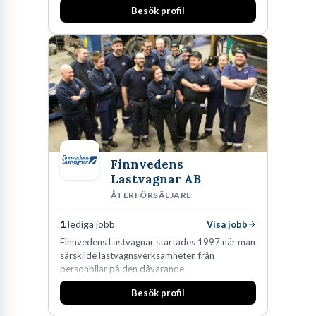
fler medarbetare som vill göra skillnad.
Besök profil
Finnvedens
Lastvagnar AB
ÅTERFÖRSÄLJARE
1
lediga jobb
Visa jobb
Finnvedens Lastvagnar startades 1997 när man
särskilde lastvagnsverksamheten från
personbilar på den dåvarande
huvudanläggningen i Värnamo. Sedan dess har
Besök profil
man expanderat kraftigt genom ett antal
förvärv i närliggande distrikt.Idag är bolaget