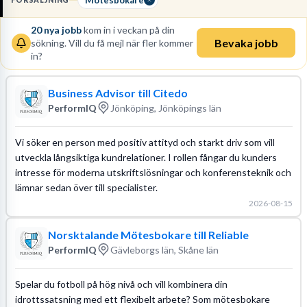
FÖRSÄLJNING
förtroende hos kunden. Du använder
prospekteringstekniker
för
20
nya jobb
kom in i veckan på din
att hitta rätt leads och säkerställa en jämn ström av möten.
Bevaka jobb
sökning. Vill du få mejl när fler kommer
in?
Läs mer om yrket:
Löneguide
Arbetsuppgifter
Utbildningsguide
Business Advisor till Citedo
PerformIQ
Jönköping, Jönköpings län
Vi söker en person med positiv attityd och starkt driv som vill
utveckla långsiktiga kundrelationer. I rollen fångar du kunders
intresse för moderna utskriftslösningar och konferensteknik och
lämnar sedan över till specialister.
2026-08-15
Norsktalande Mötesbokare till Reliable
PerformIQ
Gävleborgs län, Skåne län
Spelar du fotboll på hög nivå och vill kombinera din
idrottssatsning med ett flexibelt arbete? Som mötesbokare