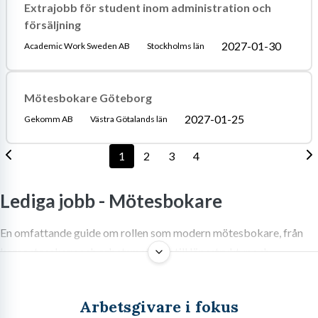
Extrajobb för student inom administration och
försäljning
2027-01-30
Academic Work Sweden AB
Stockholms län
Mötesbokare Göteborg
2027-01-25
Gekomm AB
Västra Götalands län
1
2
3
4
Lediga jobb -
Mötesbokare
En omfattande guide om rollen som modern mötesbokare, från
kompetenskrav och arbetsmetoder till lönestruktur och
framtidsutsikter inom B2B-försäljning.
Arbetsgivare i fokus