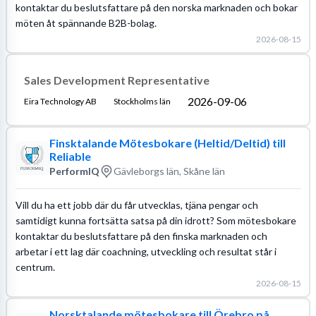
kontaktar du beslutsfattare på den norska marknaden och bokar
möten åt spännande B2B-bolag.
2026-08-15
Sales Development Representative
2026-09-06
Eira Technology AB
Stockholms län
Finsktalande Mötesbokare (Heltid/Deltid) till
Reliable
PerformIQ
Gävleborgs län, Skåne län
Vill du ha ett jobb där du får utvecklas, tjäna pengar och
samtidigt kunna fortsätta satsa på din idrott? Som mötesbokare
kontaktar du beslutsfattare på den finska marknaden och
arbetar i ett lag där coachning, utveckling och resultat står i
centrum.
2026-08-15
Norsktalande mötesbokare till Örebro på