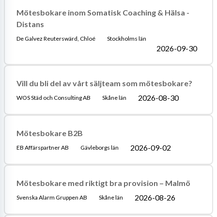
Mötesbokare inom Somatisk Coaching & Hälsa -
Distans
De Galvez Reuterswärd, Chloé
Stockholms län
2026-09-30
Vill du bli del av vårt säljteam som mötesbokare?
2026-08-30
WOS Städ och Consulting AB
Skåne län
Mötesbokare B2B
2026-09-02
EB Affärspartner AB
Gävleborgs län
Mötesbokare med riktigt bra provision – Malmö
2026-08-26
Svenska Alarm Gruppen AB
Skåne län