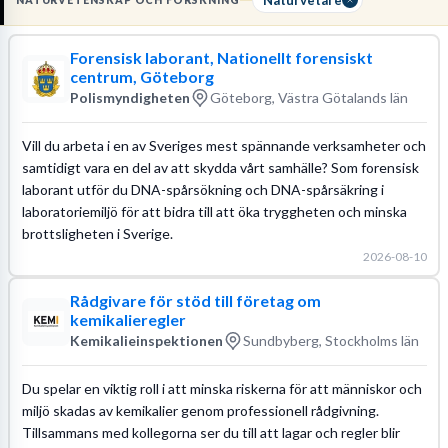
NATURVETENSKAP OCH FORSKNING
naturvetenskap samt god kännedom om
miljölagstiftning och
tillståndsprocesser
för att kunna driva projekt från insamling till
Forensisk laborant, Nationellt forensiskt
färdigt beslutsunderlag.
centrum, Göteborg
Polismyndigheten
Göteborg, Västra Götalands län
Läs mer om yrket:
Löneguide
Arbetsuppgifter
Utbildningsguide
Vill du arbeta i en av Sveriges mest spännande verksamheter och
samtidigt vara en del av att skydda vårt samhälle? Som forensisk
laborant utför du DNA-spårsökning och DNA-spårsäkring i
laboratoriemiljö för att bidra till att öka tryggheten och minska
brottsligheten i Sverige.
2026-08-10
Rådgivare för stöd till företag om
kemikalieregler
Kemikalieinspektionen
Sundbyberg, Stockholms län
Du spelar en viktig roll i att minska riskerna för att människor och
miljö skadas av kemikalier genom professionell rådgivning.
Tillsammans med kollegorna ser du till att lagar och regler blir