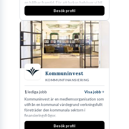
en hållbar framtid. För att lyckas behöver vi bli
fler medarbetare som vill göra skillnad.
Besök profil
Kommuninvest
KOMMUNFINANSIERING
1
lediga jobb
Visa jobb
Kommuninvest är en medlemsorganisation som
utifrån en kommunal värdegrund verkningsfullt
företräder den kommunala sektorn i
finansieringsfrågor.
Besök profil