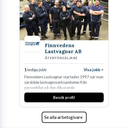
Finnvedens
Lastvagnar AB
ÅTERFÖRSÄLJARE
1
lediga jobb
Visa jobb
Finnvedens Lastvagnar startades 1997 när man
särskilde lastvagnsverksamheten från
personbilar på den dåvarande
huvudanläggningen i Värnamo. Sedan dess har
Besök profil
man expanderat kraftigt genom ett antal
förvärv i närliggande distrikt.Idag är bolaget
den största privata återförsäljaren av Volvo
Lastvagnar och finns representerade på 20
Se alla arbetsgivare
orter i södra Sverige.