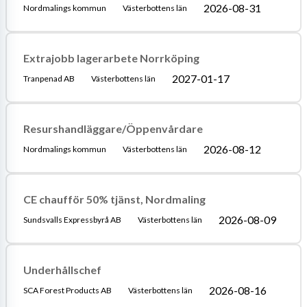
2026-08-31
Nordmalings kommun
Västerbottens län
Extrajobb lagerarbete Norrköping
2027-01-17
Tranpenad AB
Västerbottens län
Resurshandläggare/Öppenvårdare
2026-08-12
Nordmalings kommun
Västerbottens län
CE chaufför 50% tjänst, Nordmaling
2026-08-09
Sundsvalls Expressbyrå AB
Västerbottens län
Underhållschef
2026-08-16
SCA Forest Products AB
Västerbottens län