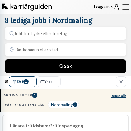
Logga in
8 lediga jobb i Nordmaling
Sök
Ort
Yrke
1
AKTIVA FILTER
1
Rensa alla
Nordmaling
VÄSTERBOTTENS LÄN
Lärare fritidshem/fritidspedagog