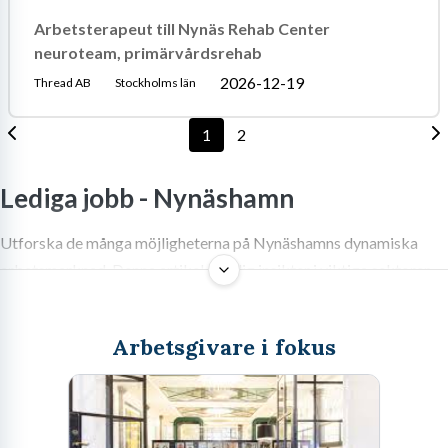
Arbetsterapeut till Nynäs Rehab Center
neuroteam, primärvårdsrehab
2026-12-19
Thread AB
Stockholms län
1
2
Lediga jobb -
Nynäshamn
Utforska de många möjligheterna på Nynäshamns dynamiska
arbetsmarknad. Denna artikel ger dig insikter i viktiga sektorer,
effektiva jobbsökarstrategier och tips för att lyckas med din
ansökan.
Arbetsgivare i fokus
Att söka arbete är en av livets viktigaste resor, en möjlighet att