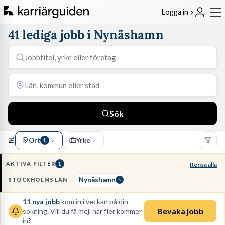
Logga in
41 lediga jobb i Nynäshamn
Sök
Ort
Yrke
1
AKTIVA FILTER
1
Rensa alla
Nynäshamn
STOCKHOLMS LÄN
11
nya jobb
kom in i veckan på din
Bevaka jobb
sökning. Vill du få mejl när fler kommer
in?