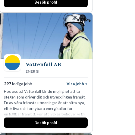
Besök profil
Vattenfall AB
ENERGI
297
lediga jobb
Visa jobb
Hos oss på Vattenfall får du möjlighet att ta
stegen som driver dig och utvecklingen framåt.
En av våra främsta utmaningar är att hitta nya,
effektiva och förnybara energikällor för
en hållbar framtid. För att lyckas behöver vi bli
fler medarbetare som vill göra skillnad.
Besök profil