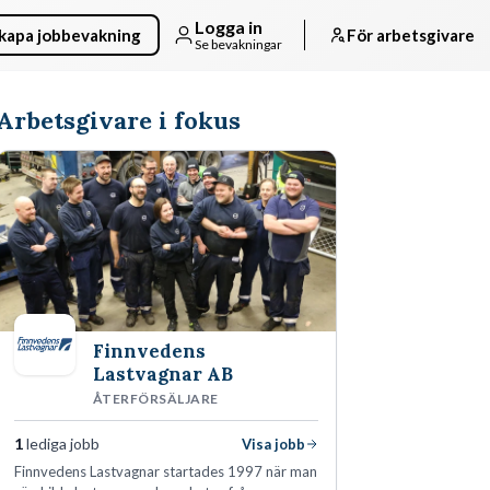
Logga in
kapa jobbevakning
För arbetsgivare
Se bevakningar
Arbetsgivare i fokus
Finnvedens
Lastvagnar AB
ÅTERFÖRSÄLJARE
1
lediga jobb
Visa jobb
Finnvedens Lastvagnar startades 1997 när man