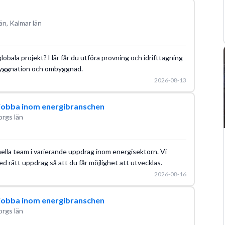
än, Kalmar län
globala projekt? Här får du utföra provning och idrifttagning
ybyggnation och ombyggnad.
2026-08-13
l jobba inom energibranschen
orgs län
ella team i varierande uppdrag inom energisektorn. Vi
d rätt uppdrag så att du får möjlighet att utvecklas.
2026-08-16
l jobba inom energibranschen
orgs län