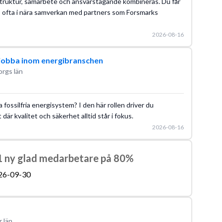
r struktur, samarbete och ansvarstagande kombineras. Du får
, ofta i nära samverkan med partners som Forsmarks
2026-08-16
l jobba inom energibranschen
orgs län
 fossilfria energisystem? I den här rollen driver du
är kvalitet och säkerhet alltid står i fokus.
2026-08-16
 ny glad medarbetare på 80%
26-09-30
 län