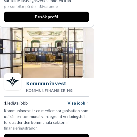
särskilde lastvagnsverksamheten från
personbilar på den dåvarande
huvudanläggningen i Värnamo. Sedan dess har
Besök profil
man expanderat kraftigt genom ett antal
förvärv i närliggande distrikt.Idag är bolaget
den största privata återförsäljaren av Volvo
Lastvagnar och finns representerade på 20
orter i södra Sverige.
Kommuninvest
KOMMUNFINANSIERING
1
lediga jobb
Visa jobb
Kommuninvest är en medlemsorganisation som
utifrån en kommunal värdegrund verkningsfullt
företräder den kommunala sektorn i
finansieringsfrågor.