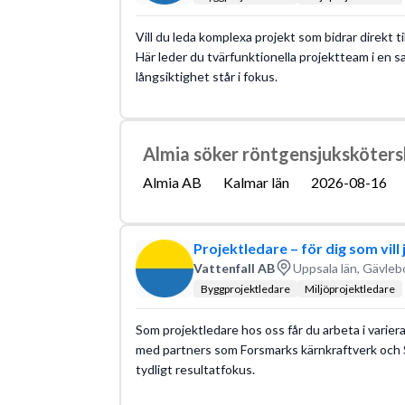
Vill du leda komplexa projekt som bidrar direkt t
Här leder du tvärfunktionella projektteam i en s
långsiktighet står i fokus.
Almia söker röntgensjuksköters
Almia AB
Kalmar län
2026-08-16
Projektledare – för dig som vil
Vattenfall AB
Uppsala län, Gävleb
Byggprojektledare
Miljöprojektledare
Som projektledare hos oss får du arbeta i varie
med partners som Forsmarks kärnkraftverk och 
tydligt resultatfokus.