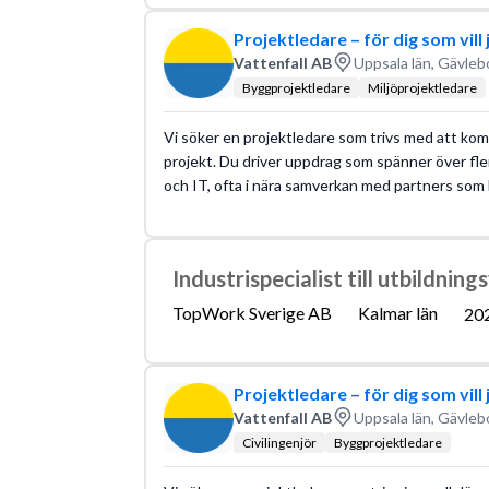
Projektledare – för dig som vil
Vattenfall AB
Uppsala län, Gävleb
Byggprojektledare
Miljöprojektledare
Vi söker en projektledare som trivs med att ko
projekt. Du driver uppdrag som spänner över fl
och IT, ofta i nära samverkan med partners som
Industrispecialist till utbildni
TopWork Sverige AB
Kalmar län
20
Projektledare – för dig som vil
Vattenfall AB
Uppsala län, Gävleb
Civilingenjör
Byggprojektledare