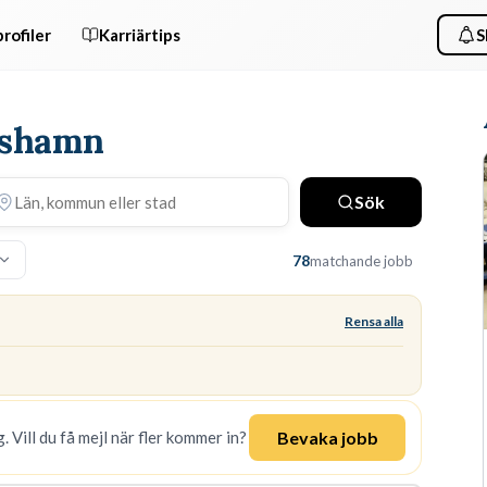
rofiler
Karriärtips
S
arshamn
Sök
78
matchande jobb
Rensa alla
Bevaka jobb
. Vill du få mejl när fler kommer in?