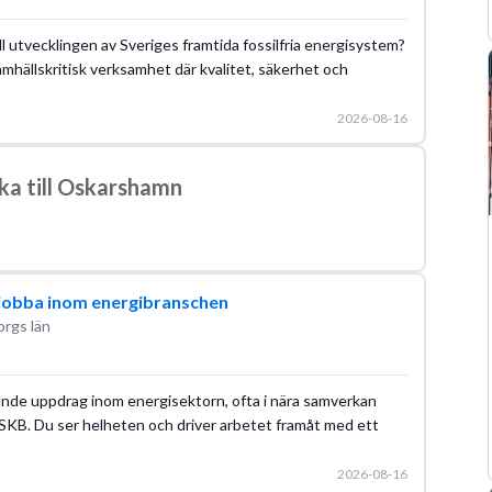
ill utvecklingen av Sveriges framtida fossilfria energisystem?
amhällskritisk verksamhet där kvalitet, säkerhet och
2026-08-16
ka till Oskarshamn
l jobba inom energibranschen
orgs län
rande uppdrag inom energisektorn, ofta i nära samverkan
SKB. Du ser helheten och driver arbetet framåt med ett
2026-08-16