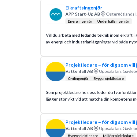
Elkraftsingenjör
APP Start-Up AB
Östergötlands l
Energiingenjör
Underhållsingenjör
Vill du arbeta med ledande teknik inom elkraft i 
av energi och industrianläggningar vid både n
Projektledare – för dig som vil
Vattenfall AB
Uppsala län, Gävleb
Civilingenjör
Byggprojektledare
Som projektledare hos oss leder du tvärfunktion
lägger stor vikt vid att matcha din kompetens me
Projektledare – för dig som vil
Vattenfall AB
Uppsala län, Gävleb
Byggprojektledare
Miljöprojektledare