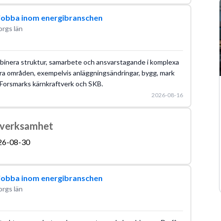
l jobba inom energibranschen
orgs län
mbinera struktur, samarbete och ansvarstagande i komplexa
era områden, exempelvis anläggningsändringar, bygg, mark
 Forsmarks kärnkraftverk och SKB.
2026-08-16
ngsverksamhet
26-08-30
l jobba inom energibranschen
orgs län