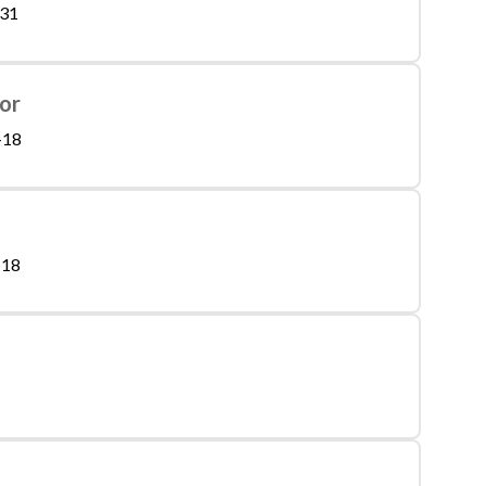
31
or
-18
-18