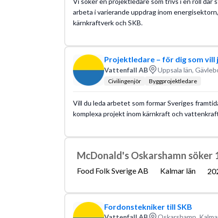
Vi söker en projektledare som trivs i en roll dä
arbeta i varierande uppdrag inom energisektorn
kärnkraftverk och SKB.
Projektledare – för dig som vil
Vattenfall AB
Uppsala län, Gävleb
Civilingenjör
Byggprojektledare
Vill du leda arbetet som formar Sveriges framtida
komplexa projekt inom kärnkraft och vattenkraft d
McDonald's Oskarshamn söker 1
Food Folk Sverige AB
Kalmar län
20
Fordonstekniker till SKB
Vattenfall AB
Oskarshamn, Kalmar