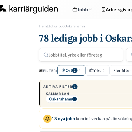
Jobb
Arbetsgivarp
Hem
Lediga jobb
Oskarshamn
78 lediga jobb i Osk
Ort
Yrke
Fler filter
FILTER:
1
AKTIVA FILTER
1
KALMAR LÄN
Oskarshamn
18
nya jobb
kom in i veckan på din sökning