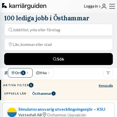
Logga in
100 lediga jobb i Östhammar
Sök
Ort
Yrke
1
AKTIVA FILTER
1
Rensa alla
Östhammar
UPPSALA LÄN
Simulatoransvarig utvecklingsingenjör – KSU
Vattenfall AB
Östhammar, Uppsala län