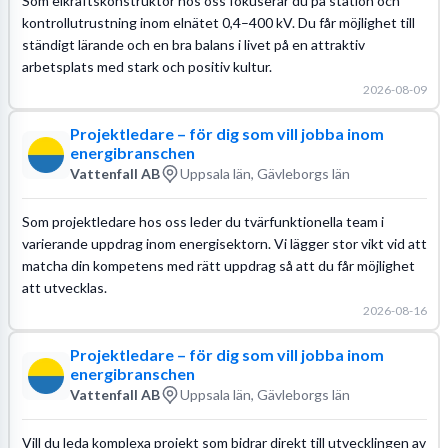
Som elkraftskonstruktör hos oss fokuserar du på station och
kontrollutrustning inom elnätet 0,4–400 kV. Du får möjlighet till
ständigt lärande och en bra balans i livet på en attraktiv
arbetsplats med stark och positiv kultur.
2026-08-09
Projektledare – för dig som vill jobba inom
energibranschen
Vattenfall AB
Uppsala län, Gävleborgs län
Som projektledare hos oss leder du tvärfunktionella team i
varierande uppdrag inom energisektorn. Vi lägger stor vikt vid att
matcha din kompetens med rätt uppdrag så att du får möjlighet
att utvecklas.
2026-08-16
Projektledare – för dig som vill jobba inom
energibranschen
Vattenfall AB
Uppsala län, Gävleborgs län
Vill du leda komplexa projekt som bidrar direkt till utvecklingen av