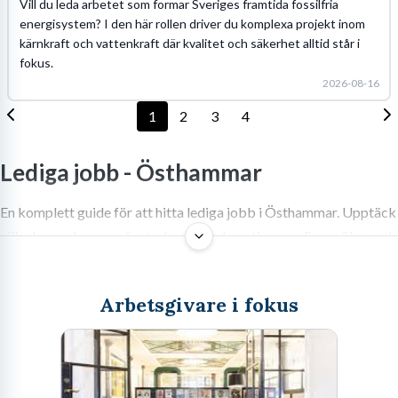
Vill du leda arbetet som formar Sveriges framtida fossilfria
energisystem? I den här rollen driver du komplexa projekt inom
kärnkraft och vattenkraft där kvalitet och säkerhet alltid står i
fokus.
2026-08-16
1
2
3
4
Lediga jobb -
Östhammar
En komplett guide för att hitta lediga jobb i Östhammar. Upptäck
vilka branscher som är starkast, hur du optimerar din ansökan och
varför Östhammar är en attraktiv plats att bo och arbeta på.
Arbetsgivare i fokus
Östhammar, denna pärla vid Upplandskusten, är mer än bara en
vacker plats med sin skärgård och rika historia. Det är en kommun