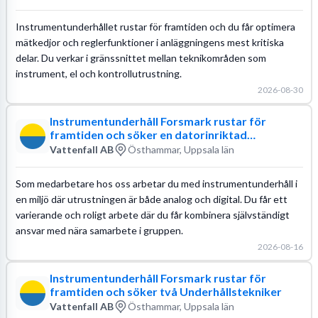
Instrumentunderhållet rustar för framtiden och du får optimera
mätkedjor och reglerfunktioner i anläggningens mest kritiska
delar. Du verkar i gränssnittet mellan teknikområden som
instrument, el och kontrollutrustning.
2026-08-30
Instrumentunderhåll Forsmark rustar för
framtiden och söker en datorinriktad
medarbetare
Vattenfall AB
Östhammar, Uppsala län
Som medarbetare hos oss arbetar du med instrumentunderhåll i
en miljö där utrustningen är både analog och digital. Du får ett
varierande och roligt arbete där du får kombinera självständigt
ansvar med nära samarbete i gruppen.
2026-08-16
Instrumentunderhåll Forsmark rustar för
framtiden och söker två Underhållstekniker
Vattenfall AB
Östhammar, Uppsala län