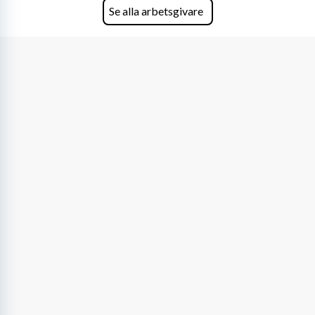
företagets viktigaste tillgångar.
Se alla arbetsgivare