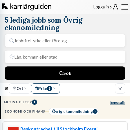
Logga in
5 lediga jobb som Övrig
ekonomiledning
Sök
Ort
Yrke
1
AKTIVA FILTER
1
Rensa alla
Övrig ekonomiledning
EKONOMI OCH FINANS
Reskontrachef till Stockholm Exergi