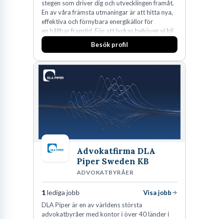
stegen som driver dig och utvecklingen framåt.
En av våra främsta utmaningar är att hitta nya,
effektiva och förnybara energikällor för
en hållbar framtid. För att lyckas behöver vi bli
fler medarbetare som vill göra skillnad.
Besök profil
Advokatfirma DLA
Piper Sweden KB
ADVOKATBYRÅER
1
lediga jobb
Visa jobb
DLA Piper är en av världens största
advokatbyråer med kontor i över 40 länder i