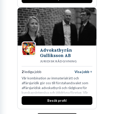
Advokatbyrån
Gulliksson AB
JURIDISK RÅDGIVNING
2
lediga jobb
Visa jobb
Vår kombination av immaterialrätt och
affärsjuridik gör oss till förstahandsvalet som
affärsjuridisk advokatbyrå och rådgivare för
kunskapsintensiva och idédrivna företag. Vår
expertis inom IP-tillgångar har gett oss en
Besök profil
marknadsledande position. Våra klienter väljer
oss för den kompetens som krävs för att
skydda, utveckla och kommersialisera