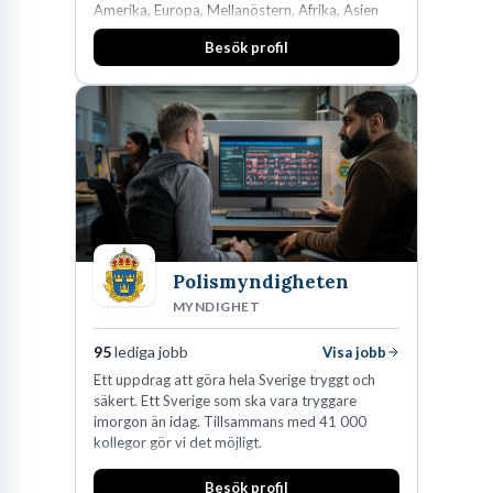
Amerika, Europa, Mellanöstern, Afrika, Asien
och Oceanien. Vi är specialister inom
Besök profil
affärsjuridikens alla områden och vi har några
av världens ledande bolag som klienter. Med
fler än 450 jurister på fem kontor i Stockholm,
Köpenhamn, Århus, Oslo och Helsingfors kan vi
på DLA Piper erbjuda våra klienter en unik,
effektiv och gränsöverskridande nordisk
expertis. På vårt kontor i centrala Stockholm är
vi idag drygt 240 medarbetare.
Polismyndigheten
MYNDIGHET
95
lediga jobb
Visa jobb
Ett uppdrag att göra hela Sverige tryggt och
säkert. Ett Sverige som ska vara tryggare
imorgon än idag. Tillsammans med 41 000
kollegor gör vi det möjligt.
Besök profil