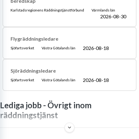
beredskap
Karlstadsregionens Räddningstjänstförbund
Värmlands län
2026-08-30
Flygräddningsledare
2026-08-18
Sjöfartsverket
Västra Götalands län
Sjöräddningsledare
2026-08-18
Sjöfartsverket
Västra Götalands län
Lediga jobb -
Övrigt inom
räddningstjänst
En omfattande guide för dig som vill söka jobb som
räddningstjänstchef. Artikeln beskriver rollens unika krav, det