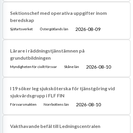
Sektionschef med operativa uppgifter inom
beredskap
2026-08-09
Sjöfartsverket
Östergötlands län
Lärare i räddningstjänstämnen på
grundutbildningen
2026-08-10
Myndigheten för civilt försvar
Skåne län
I 19 söker leg sjuksköterska för tjänstgöring vid
sjukvårdsgrupp i FLF FIN
2026-08-10
Försvarsmakten
Norrbottens län
Vakthavande befäl till Ledningscentralen