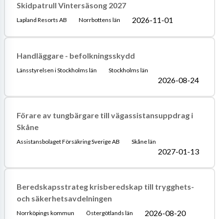
Skidpatrull Vintersäsong 2027
2026-11-01
Lapland Resorts AB
Norrbottens län
Handläggare - befolkningsskydd
Länsstyrelsen i Stockholms län
Stockholms län
2026-08-24
Förare av tungbärgare till vägassistansuppdrag i
Skåne
Assistansbolaget Försäkring Sverige AB
Skåne län
2027-01-13
Beredskapsstrateg krisberedskap till trygghets-
och säkerhetsavdelningen
2026-08-20
Norrköpings kommun
Östergötlands län