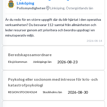
Linköping
Polismyndigheten
Linköping, Östergötlands län
Är du redo för en större uppgift där du blir hjärtat i den operativa
verksamheten? Du besvarar 112-samtal från allmänheten och
leder resurser genom att prioritera och beordra uppdrag i en
minutoperativ miljö.
2026-08-14
Beredskapssamordnare
2026-08-23
Eksjö kommun
Jönköpings län
Psykolog eller socionom med intresse för kris- och
katastrofpsykologi
2026-08-30
REGION STOCKHOLM
Stockholms län