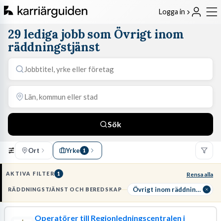
Logga in
29 lediga jobb som Övrigt inom
räddningstjänst
Sök
Ort
Yrke
1
AKTIVA FILTER
1
Rensa alla
Övrigt inom räddningstjänst
RÄDDNINGSTJÄNST OCH BEREDSKAP
Operatörer till Regionledningscentralen i