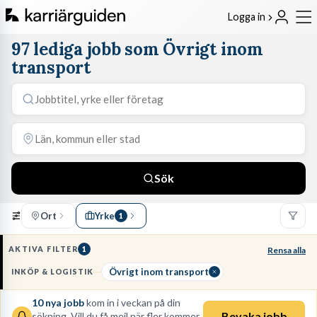
Logga in
97 lediga jobb som Övrigt inom
transport
Sök
Ort
Yrke
1
AKTIVA FILTER
1
Rensa alla
Övrigt inom transport
INKÖP & LOGISTIK
10
nya jobb
kom in i veckan på din
Bevaka jobb
sökning. Vill du få mejl när fler kommer