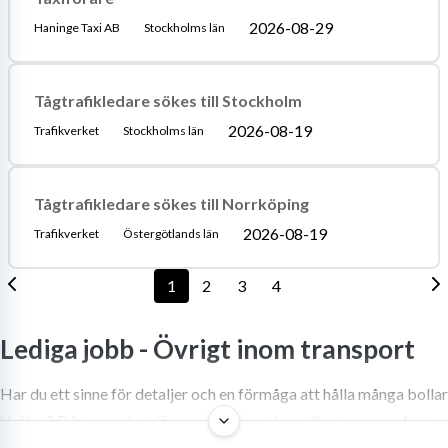
2026-08-29
Haninge Taxi AB
Stockholms län
Tågtrafikledare sökes till Stockholm
2026-08-19
Trafikverket
Stockholms län
Tågtrafikledare sökes till Norrköping
2026-08-19
Trafikverket
Östergötlands län
1
2
3
4
Lediga jobb -
Övrigt inom transport
Har du ett sinne för detaljer och en förmåga att hålla många bollar
i luften? Då kan en karriär som transportkoordinator vara något
för dig. Inom logistikbranschen är dessa roller helt avgörande.