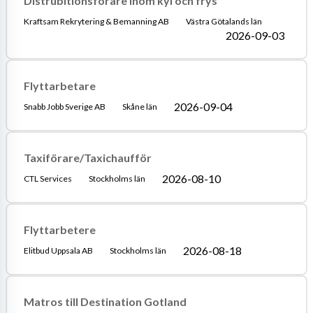
Distrubitionsförare inom kyl och frys
Kraftsam Rekrytering & Bemanning AB
Västra Götalands län
2026-09-03
Flyttarbetare
2026-09-04
Snabb Jobb Sverige AB
Skåne län
Taxiförare/Taxichaufför
2026-08-10
CTL Services
Stockholms län
Flyttarbetere
2026-08-18
Elitbud Uppsala AB
Stockholms län
Matros till Destination Gotland