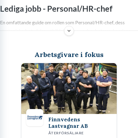
Lediga jobb -
Personal/HR-chef
En omfattande guide om rollen som Personal/HR-chef, dess
strategiska betydelse, utbildningskrav och arbetsmarknadens
utmaningar.
Arbetsgivare i fokus
Rollen som Personal/HR-chef i det
moderna näringslivet
Att arbeta som Personal/HR-chef innebär att balansera på en lina
mellan organisationens affärsmässiga mål och medarbetarnas
välbefinnande. Det är en position som har genomgått en
Finnvedens
omfattande transformation under de senaste decennierna. Från
Lastvagnar AB
att tidigare ha betraktats som en administrativ stödfunktion,
ÅTERFÖRSÄLJARE
sitter en Personal/HR-chef idag ofta med i ledningsgruppen och