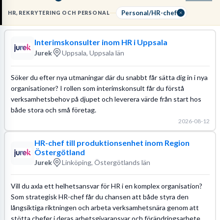
ARBETSUPPGIFTER & KRAV
Du leder det dagliga HR-arbetet, vilket inkluderar allt från att
Personal/HR-chef
HR, REKRYTERING OCH PERSONAL
hantera
anställningsavtal och uppsägningar
till att driva
rehabiliteringsärenden och löneöversyner. För att lyckas krävs en
Interimskonsulter inom HR i Uppsala
akademisk examen inom personalvetenskap samt djup kunskap i
Jurek
Uppsala, Uppsala län
svensk arbetsrätt
och erfarenhet av att implementera HR-
processer.
Söker du efter nya utmaningar där du snabbt får sätta dig in i nya
Läs mer om yrket:
organisationer? I rollen som interimskonsult får du förstå
Löneguide
Arbetsuppgifter
Utbildningsguide
verksamhetsbehov på djupet och leverera värde från start hos
både stora och små företag.
2026-08-12
HR-chef till produktionsenhet inom Region
Östergötland
Jurek
Linköping, Östergötlands län
Vill du axla ett helhetsansvar för HR i en komplex organisation?
Som strategisk HR-chef får du chansen att både styra den
långsiktiga riktningen och arbeta verksamhetsnära genom att
stötta chefer i deras arbetsgivaransvar och förändringsarbete.