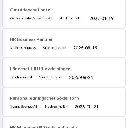
Områdeschef hotell
2027-01-19
RA Hospitality i Göteborg AB
Stockholms län
HR Business Partner
2026-08-19
Nodica Group AB
Kronobergs län
Lönechef till HR-avdelningen
2026-08-21
Karolinska Inst
Stockholms län
Personalledningschef Södertörn
2026-08-21
Nobina Sverige AB
Stockholms län
HR Manager till Sto Scandinavia