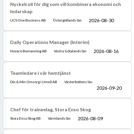
Nyckelroll för dig som vill kombinera ekonomi och
ledarskap
2026-08-30
UCS One Business AB
Östergötlands län
Daily Operations Manager (Interim)
2026-08-16
Novare Bemanning AB
Västra Götalands län
Teamledare i vår hemtjänst
Din & Min Omsorg i Umeå AB
Västerbottens län
2026-09-20
Chef för traineelag, Stora Enso Skog
2026-08-09
Stora Enso Skog AB
Värmlands län