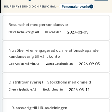
lyckas krävs en akademisk examen inom HR eller
personalvetenskap samt gedigen erfarenhet av att
tolka
Personalansvarig
HR, REKRYTERING OCH PERSONAL
kollektivavtal
i praktiken. Du ansvarar även för att implementera
policys och säkerställa att företaget följer gällande
arbetsmiljölagstiftning
.
Resurschef med personalansvar
2027-01-03
Nästa Jobb i Sverige AB
Dalarnas län
Läs mer om yrket:
Löneguide
Arbetsuppgifter
Utbildningsguide
Nu söker vi en engagerad och relationsskapande
kundansvarig till vårt konto
2026-09-05
God Assistans i Mitt AB
Västra Götalands län
Distriktsansvarig till Stockholm med omnejd
2026-08-11
Cherry Spelglädje AB
Stockholms län
HR-ansvarig till HR-avdelningen