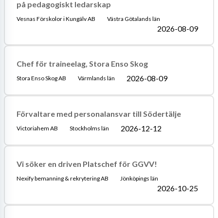
på pedagogiskt ledarskap
Vesnas Förskolor i Kungälv AB
Västra Götalands län
2026-08-09
Chef för traineelag, Stora Enso Skog
2026-08-09
Stora Enso Skog AB
Värmlands län
Förvaltare med personalansvar till Södertälje
2026-12-12
Victoriahem AB
Stockholms län
Vi söker en driven Platschef för GGVV!
Nexify bemanning & rekrytering AB
Jönköpings län
2026-10-25