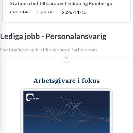
Stationschef till Carspect Enköping Romberga
2026-11-15
Carspect AB
Uppsala län
Lediga jobb -
Personalansvarig
En djupgående guide för dig som vill arbeta som
personalansvarig. Lär dig om rollens strategiska ansvar,
utbildningsvägar, lönebild och framtidsutsikter.
Arbetsgivare i fokus
Sök jobb som Personalansvarig – En
roll i ständig förändring
Att hantera mänskliga resurser har genomgått en påtaglig
förvandling under de senaste decennierna. Den som överväger att