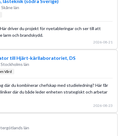
 låsteknik (södra Sverige)
 Skåne län
är driver du projekt för nyetableringar och ser till att
e larm och brandskydd.
2026-08-21
r till Hjärt-kärllaboratoriet, DS
 Stockholms län
om Vård
skning där du kombinerar chefskap med studieledning? Här får
liniker där du både leder enheten strategiskt och arbetar
2026-08-23
tergötlands län