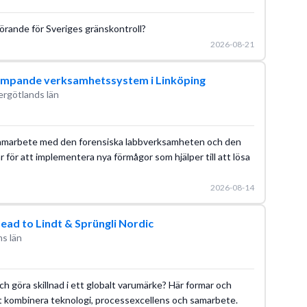
örande för Sveriges gränskontroll?
2026-08-21
kämpande verksamhetssystem i Linköping
ergötlands län
samarbete med den forensiska labbverksamheten och den
för att implementera nya förmågor som hjälper till att lösa
2026-08-14
ead to Lindt & Sprüngli Nordic
s län
ch göra skillnad i ett globalt varumärke? Här formar och
t kombinera teknologi, processexcellens och samarbete.