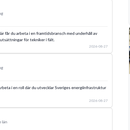
ng
 Här får du arbeta i en framtidsbransch med underhåll av
tsättningar för tekniker i fält.
2026-08-27
ng
Arbeta i en roll där du utvecklar Sveriges energiinfrastruktur
2026-08-27
 län