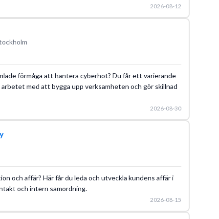
2026-08-12
Stockholm
amlade förmåga att hantera cyberhot? Du får ett varierande
r i arbetet med att bygga upp verksamheten och gör skillnad
2026-08-30
y
tion och affär? Här får du leda och utveckla kundens affär i
ntakt och intern samordning.
2026-08-15