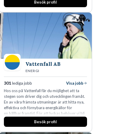
Besök profil
man expanderat kraftigt genom ett antal
förvärv i närliggande distrikt.Idag är bolaget
den största privata återförsäljaren av Volvo
Lastvagnar och finns representerade på 20
orter i södra Sverige.
Vattenfall AB
ENERGI
301
lediga jobb
Visa jobb
Hos oss på Vattenfall får du möjlighet att ta
stegen som driver dig och utvecklingen framåt.
En av våra främsta utmaningar är att hitta nya,
effektiva och förnybara energikällor för
en hållbar framtid. För att lyckas behöver vi bli
fler medarbetare som vill göra skillnad.
Besök profil