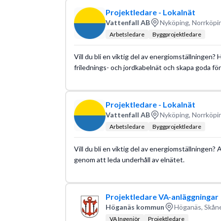
Projektledare - Lokalnät
Vattenfall AB
Nyköping, Norrköpi
Arbetsledare
Byggprojektledare
Vill du bli en viktig del av energiomställningen?
frilednings- och jordkabelnät och skapa goda föru
Projektledare - Lokalnät
Vattenfall AB
Nyköping, Norrköpi
Arbetsledare
Byggprojektledare
Vill du bli en viktig del av energiomställningen? 
genom att leda underhåll av elnätet.
Projektledare VA-anläggningar
Höganäs kommun
Höganäs, Skåne
VA Ingenjör
Projektledare