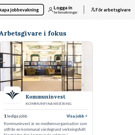
Logga in
kapa jobbevakning
För arbetsgivare
Se bevakningar
Arbetsgivare i fokus
Kommuninvest
KOMMUNFINANSIERING
1
lediga jobb
Visa jobb
Kommuninvest är en medlemsorganisation som
utifrån en kommunal värdegrund verkningsfullt