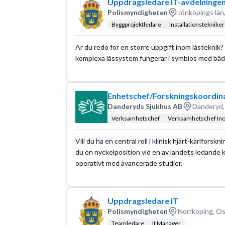
Uppdragsledare IT-avdelningen,
Polismyndigheten
Jönköpings län,
Byggprojektledare
Installationstekniker
Är du redo för en större uppgift inom låsteknik? H
komplexa låssystem fungerar i symbios med båd
Enhetschef/Forskningskoordinato
Danderyds Sjukhus AB
Danderyd,
Verksamhetschef
Verksamhetschef In
Vill du ha en central roll i klinisk hjärt-kärlfor
du en nyckelposition vid en av landets ledande k
operativt med avancerade studier.
Uppdragsledare IT
Polismyndigheten
Norrköping, Ös
Teamledare
It Manager