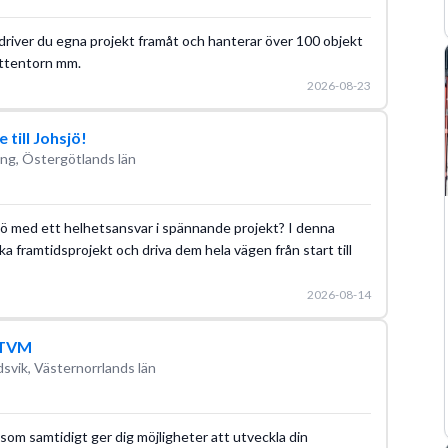
driver du egna projekt framåt och hanterar över 100 objekt
attentorn mm.
2026-08-23
till Johsjö!
ng, Östergötlands län
ljö med ett helhetsansvar i spännande projekt? I denna
ska framtidsprojekt och driva dem hela vägen från start till
2026-08-14
, TVM
svik, Västernorrlands län
som samtidigt ger dig möjligheter att utveckla din