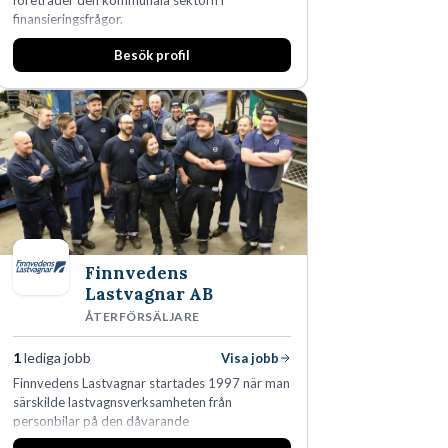
företräder den kommunala sektorn i
finansieringsfrågor.
Besök profil
Finnvedens
Lastvagnar AB
ÅTERFÖRSÄLJARE
1
lediga jobb
Visa jobb
Finnvedens Lastvagnar startades 1997 när man
särskilde lastvagnsverksamheten från
personbilar på den dåvarande
huvudanläggningen i Värnamo. Sedan dess har