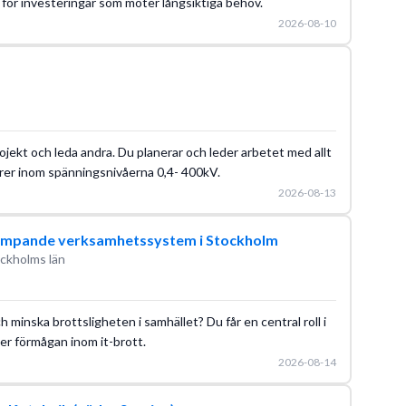
 för investeringar som möter långsiktiga behov.
2026-08-10
ojekt och leda andra. Du planerar och leder arbetet med allt
orer inom spänningsnivåerna 0,4- 400kV.
2026-08-13
kämpande verksamhetssystem i Stockholm
ckholms län
h minska brottsligheten i samhället? Du får en central roll i
er förmågan inom it-brott.
2026-08-14