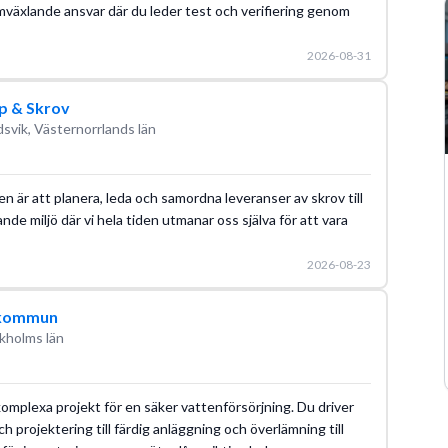
omväxlande ansvar där du leder test och verifiering genom
2026-08-31
p & Skrov
svik, Västernorrlands län
ten är att planera, leda och samordna leveranser av skrov till
nde miljö där vi hela tiden utmanar oss själva för att vara
2026-08-23
a kommun
kholms län
komplexa projekt för en säker vattenförsörjning. Du driver
projektering till färdig anläggning och överlämning till