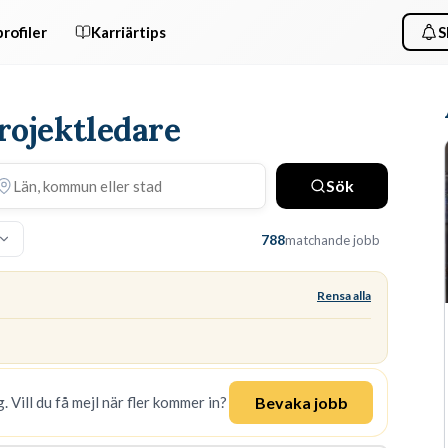
rofiler
Karriärtips
S
rojektledare
Sök
788
matchande jobb
Rensa alla
Bevaka jobb
. Vill du få mejl när fler kommer in?