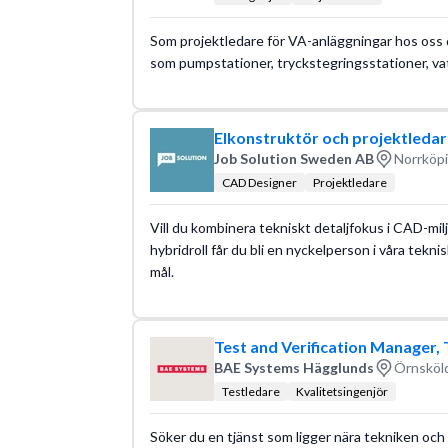
Som projektledare för VA-anläggningar hos oss 
som pumpstationer, tryckstegringsstationer, v
Elkonstruktör och projektledare 
Job Solution Sweden AB
Norrköpi
CAD Designer
Projektledare
Vill du kombinera tekniskt detaljfokus i CAD-mi
hybridroll får du bli en nyckelperson i våra tekni
mål.
Test and Verification Manager
BAE Systems Hägglunds
Örnsköld
Testledare
Kvalitetsingenjör
Söker du en tjänst som ligger nära tekniken och 