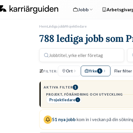
Jobb
Arbetsgivarp
Hem
Lediga jobb
Projektledare
788 lediga jobb som P
Ort
Yrke
Fler filter
FILTER:
1
AKTIVA FILTER
1
PROJEKT, FÖRÄNDRING OCH UTVECKLING
Projektledare
51
nya jobb
kom in i veckan på din sökning