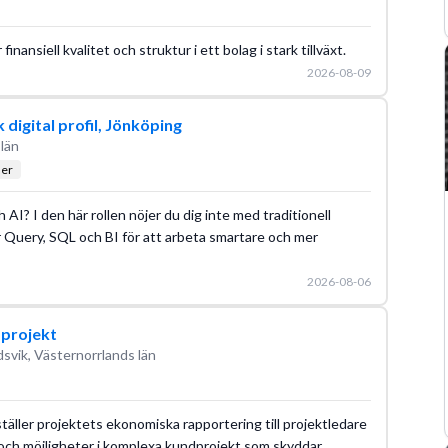
nansiell kvalitet och struktur i ett bolag i stark tillväxt.
2026-08-09
igital profil, Jönköping
län
ler
 AI? I den här rollen nöjer du dig inte med traditionell
Query, SQL och BI för att arbeta smartare och mer
2026-08-06
dprojekt
svik, Västernorrlands län
äller projektets ekonomiska rapportering till projektledare
r och möjligheter i komplexa kundprojekt som skyddar