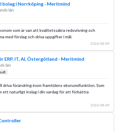
l bolag i Norrköping - Meritmind
ands län
konom som är van att kvalitetssäkra redovisning och
ma med förslag och driva uppgifter i mål.
2026-08-09
 ERP, IT, AI, Östergötland - Meritmind
ds län
ult
ll driva förändring inom framtidens ekonomifunktion. Som
 ett naturligt inslag i din vardag för att förbättra
2026-08-09
Controller