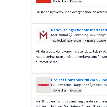
Controller
Ekonom
Du får en nyckelroll med övergripande ansvar för fi
Redovisningsekonom med stark d
Meritmind
Jönköping, Jönköpings 
Redovisningsekonom
Financial Control
Vill du arbeta där ekonomi möter data, teknik och
rapportering, utan använder verktyg som Power 
automatiserat.
Project Controller till våra kun
BAE Systems Hägglunds
Örnsköld
Controller
Ekonom
Här får du en framtida utmaning där du sammanst
och finansledning. Du värderar finansiella riske