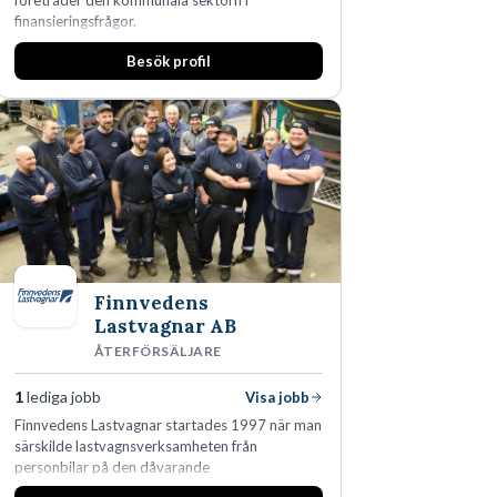
företräder den kommunala sektorn i
finansieringsfrågor.
Besök profil
Finnvedens
Lastvagnar AB
ÅTERFÖRSÄLJARE
1
lediga jobb
Visa jobb
Finnvedens Lastvagnar startades 1997 när man
särskilde lastvagnsverksamheten från
personbilar på den dåvarande
huvudanläggningen i Värnamo. Sedan dess har