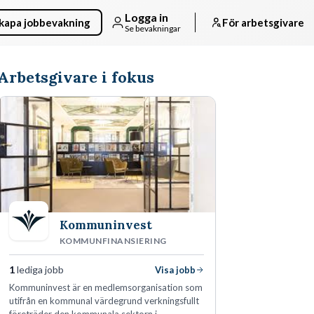
Logga in
kapa jobbevakning
För arbetsgivare
Se bevakningar
Arbetsgivare i fokus
Kommuninvest
KOMMUNFINANSIERING
1
lediga jobb
Visa jobb
Kommuninvest är en medlemsorganisation som
utifrån en kommunal värdegrund verkningsfullt