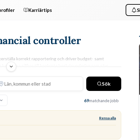
rofiler
Karriärtips
S
nancial controller
äkerställa korrekt rapportering och driver budget- samt
 komplexa siffror till konkreta beslutsunderlag som styr
ARBETSUPPGIFTER & KRAV
Sök
tt
Dina dagar består av att stämma av huvudboken,
har
utföra avvikelseanalyser och säkerställa att
69
matchande jobb
bokföringen följer gällande regelverk. Du behöver en
akademisk examen
inom ekonomi och gedigen
erfarenhet av
årsredovisningsarbete
samt avancerad
Rensa alla
användning av Excel.