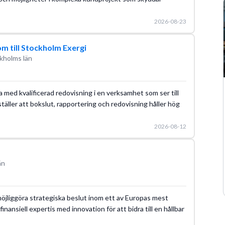
2026-08-23
m till Stockholm Exergi
kholms län
a med kvalificerad redovisning i en verksamhet som ser till
erställer att bokslut, rapportering och redovisning håller hög
2026-08-12
än
h möjliggöra strategiska beslut inom ett av Europas mest
nansiell expertis med innovation för att bidra till en hållbar