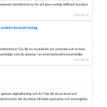
ande teknikintresse för att göra verklig skillnad i kunders
2026-08-09
l snabbväxande bolag
ifunktion? Du får en nyckelroll i att utveckla och ta hem
mtidigt som du arbetar i en internationell koncernmiljö.
2026-08-28
 genom digitalisering och AI? Här får du en bred och
sbranschen där du bidrar till både operativa och strategiska