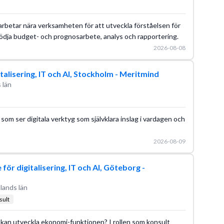
arbetar nära verksamheten för att utveckla förståelsen för
r stödja budget- och prognosarbete, analys och rapportering.
2026-08-08
alisering, IT och AI, Stockholm - Meritmind
 län
som ser digitala verktyg som självklara inslag i vardagen och
2026-08-09
ör digitalisering, IT och AI, Göteborg -
lands län
ult
m kan utveckla ekonomi-funktionen? I rollen som konsult