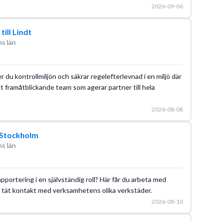
2026-09-06
ill Lindt
s län
 du kontrollmiljön och säkrar regelefterlevnad i en miljö där
tt framåtblickande team som agerar partner till hela
2026-08-08
i Stockholm
s län
pportering i en självständig roll? Här får du arbeta med
r tät kontakt med verksamhetens olika verkstäder.
2026-08-10