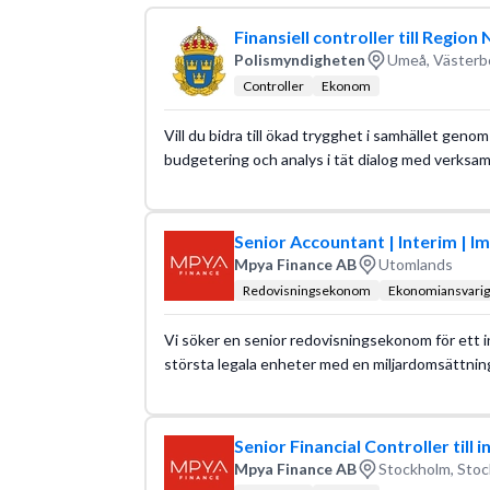
Läs mer om yrket:
Löneguide
Arbetsuppgifter
Finansiell controller till Region
Polismyndigheten
Umeå, Västerb
Controller
Ekonom
Vill du bidra till ökad trygghet i samhället gen
budgetering och analys i tät dialog med verksa
Senior Accountant | Interim | I
Mpya Finance AB
Utomlands
Redovisningsekonom
Ekonomiansvarig
Vi söker en senior redovisningsekonom för ett i
största legala enheter med en miljardomsättnin
Senior Financial Controller till 
Mpya Finance AB
Stockholm, Stoc