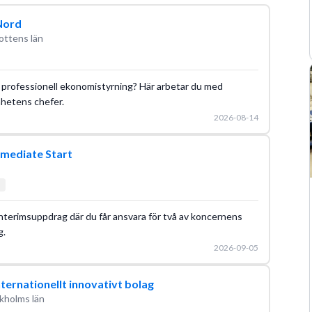
Utbildningsguide
IFRS
K3-regelverket
Konsolidering
 Nord
ottens län
om professionell ekonomistyrning? Här arbetar du med
mhetens chefer.
2026-08-14
mmediate Start
nterimsuppdrag där du får ansvara för två av koncernens
g.
2026-09-05
internationellt innovativt bolag
kholms län