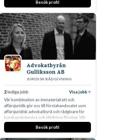
Besök profil
man expanderat kraftigt genom ett antal
förvärv i närliggande distrikt.Idag är bolaget
den största privata återförsäljaren av Volvo
Lastvagnar och finns representerade på 20
orter i södra Sverige.
Advokatbyrån
Gulliksson AB
JURIDISK RÅDGIVNING
2
lediga jobb
Visa jobb
Vår kombination av immaterialrätt och
affärsjuridik gör oss till förstahandsvalet som
affärsjuridisk advokatbyrå och rådgivare för
kunskapsintensiva och idédrivna företag. Vår
expertis inom IP-tillgångar har gett oss en
Besök profil
marknadsledande position. Våra klienter väljer
oss för den kompetens som krävs för att