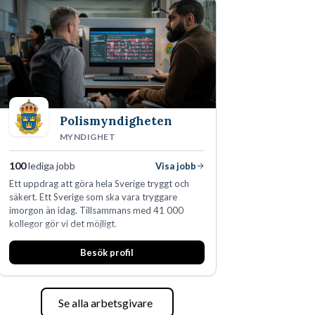
skydda, utveckla och kommersialisera
företagets viktigaste tillgångar.
Polismyndigheten
MYNDIGHET
100
lediga jobb
Visa jobb
Ett uppdrag att göra hela Sverige tryggt och
säkert. Ett Sverige som ska vara tryggare
imorgon än idag. Tillsammans med 41 000
kollegor gör vi det möjligt.
Besök profil
Se alla arbetsgivare