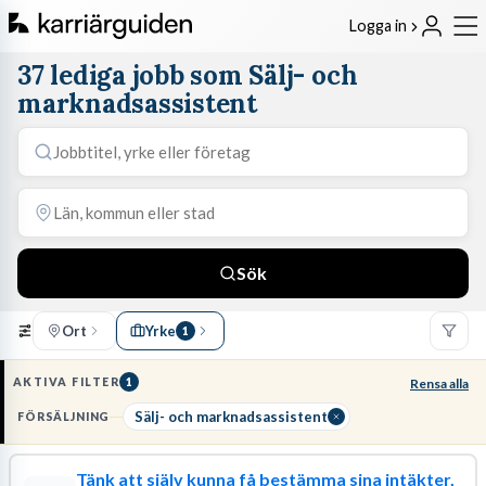
Logga in
37 lediga jobb som Sälj- och
marknadsassistent
Sök
Ort
Yrke
1
AKTIVA FILTER
1
Rensa alla
Sälj- och marknadsassistent
FÖRSÄLJNING
Tänk att själv kunna få bestämma sina intäkter,