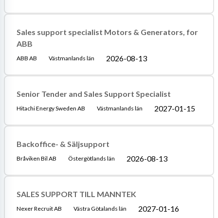
Sales support specialist Motors & Generators, for
ABB
2026-08-13
ABB AB
Västmanlands län
Senior Tender and Sales Support Specialist
2027-01-15
Hitachi Energy Sweden AB
Västmanlands län
Backoffice- & Säljsupport
2026-08-13
Bråviken Bil AB
Östergötlands län
SALES SUPPORT TILL MANNTEK
2027-01-16
Nexer Recruit AB
Västra Götalands län