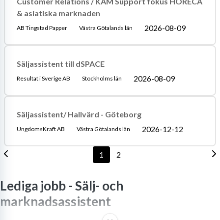
Customer Relations / KAM Support fokus HORECA
& asiatiska marknaden
2026-08-09
AB Tingstad Papper
Västra Götalands län
Säljassistent till dSPACE
2026-08-09
Resultat i Sverige AB
Stockholms län
Säljassistent/ Hallvärd - Göteborg
2026-12-12
UngdomsKraft AB
Västra Götalands län
1
2
Lediga jobb -
Sälj- och
marknadsassistent