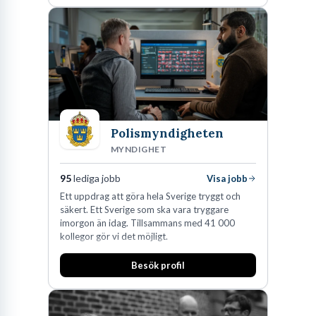
Flexibiliteten i rollen är både dess styrka och dess utmaning.
Ingen dag är den andra lik, vilket är perfekt för den som gillar
variation. Ena stunden hanterar du leads från en digitalkampanj, i
nästa bokar du möten åt säljkåren. Denna bredd gör varje sälj-
och marknadsassistent unik för sin arbetsplats, formad av
företagets specifika behov och bransch. Det viktiga att komma
ihåg är att din insats direkt påverkar företagets resultat. Du är
Polismyndigheten
MYNDIGHET
inte bara en administratör; du är en tillväxtmotor i det tysta.
95
lediga jobb
Visa jobb
Ett uppdrag att göra hela Sverige tryggt och
säkert. Ett Sverige som ska vara tryggare
Vad gör en Sälj- och
imorgon än idag. Tillsammans med 41 000
kollegor gör vi det möjligt.
marknadsassistent?
Besök profil
Låt oss vara direkta: en sälj- och marknadsassistent är limmet
som håller ihop två av företagets viktigaste avdelningar. Utan den