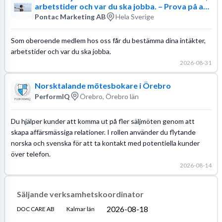
arbetstider och var du ska jobba. – Prova på att
vara din egen chef
Pontac Marketing AB
Hela Sverige
Som oberoende medlem hos oss får du bestämma dina intäkter,
arbetstider och var du ska jobba.
2026-08-31
Norsktalande mötesbokare i Örebro
PerformIQ
Örebro, Örebro län
Du hjälper kunder att komma ut på fler säljmöten genom att
skapa affärsmässiga relationer. I rollen använder du flytande
norska och svenska för att ta kontakt med potentiella kunder
över telefon.
2026-08-14
Säljande verksamhetskoordinator
2026-08-18
DOC CARE AB
Kalmar län