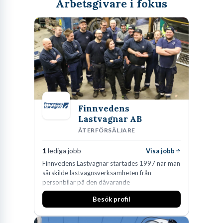
Arbetsgivare i fokus
Finnvedens
Lastvagnar AB
ÅTERFÖRSÄLJARE
1
lediga jobb
Visa jobb
Finnvedens Lastvagnar startades 1997 när man
särskilde lastvagnsverksamheten från
personbilar på den dåvarande
huvudanläggningen i Värnamo. Sedan dess har
Besök profil
man expanderat kraftigt genom ett antal
förvärv i närliggande distrikt.Idag är bolaget
den största privata återförsäljaren av Volvo