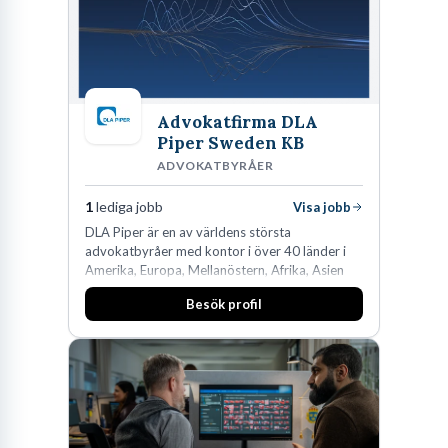
Advokatfirma DLA
Piper Sweden KB
ADVOKATBYRÅER
1
lediga jobb
Visa jobb
DLA Piper är en av världens största
advokatbyråer med kontor i över 40 länder i
Amerika, Europa, Mellanöstern, Afrika, Asien
och Oceanien. Vi är specialister inom
Besök profil
affärsjuridikens alla områden och vi har några
av världens ledande bolag som klienter. Med
fler än 450 jurister på fem kontor i Stockholm,
Köpenhamn, Århus, Oslo och Helsingfors kan vi
på DLA Piper erbjuda våra klienter en unik,
effektiv och gränsöverskridande nordisk
expertis. På vårt kontor i centrala Stockholm är
vi idag drygt 240 medarbetare.