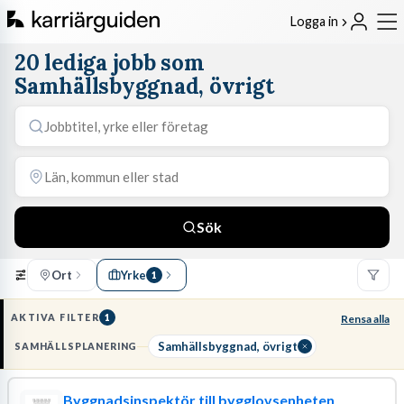
Logga in
20 lediga jobb som
Samhällsbyggnad, övrigt
Sök
Ort
Yrke
1
AKTIVA FILTER
1
Rensa alla
Samhällsbyggnad, övrigt
SAMHÄLLSPLANERING
Byggnadsinspektör till bygglovsenheten