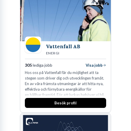
Lastvagnar och finns representerade på 20
orter i södra Sverige.
Vattenfall AB
ENERGI
305
lediga jobb
Visa jobb
Hos oss på Vattenfall får du möjlighet att ta
stegen som driver dig och utvecklingen framåt.
En av våra främsta utmaningar är att hitta nya,
effektiva och förnybara energikällor för
en hållbar framtid. För att lyckas behöver vi bli
fler medarbetare som vill göra skillnad.
Besök profil