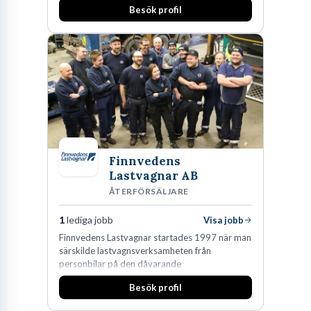
Besök profil
mest per klick är sällan en hållbar strategi på sikt. Sökmotorernas
algoritmer är sofistikerade och belönar i första hand relevans och
annonskvalitet. En välstrukturerad annons med en tydlig koppling
till landningssidan resulterar i en lägre klickkostnad. Så, vad
betyder det för vardagen på kontoret? Jo, att yrket bjuder på en
konstant balansgång mellan analytisk databearbetning och ett
genuint förstående för konsumentpsykologi.
Finnvedens
Branschfakta:
Förkortningen SEM står för Search Engine
Lastvagnar AB
Marketing. Rent historiskt var detta ett paraplybegrepp
ÅTERFÖRSÄLJARE
för både SEO (organiskt sök) och betald annonsering, men
1
lediga jobb
Visa jobb
idag syftar terminologin nästan uteslutande på betalda
Finnvedens Lastvagnar startades 1997 när man
annonsplaceringar i sökresultaten.
särskilde lastvagnsverksamheten från
personbilar på den dåvarande
huvudanläggningen i Värnamo. Sedan dess har
Besök profil
man expanderat kraftigt genom ett antal
förvärv i närliggande distrikt.Idag är bolaget