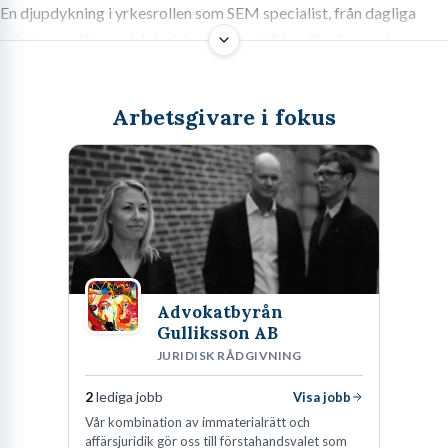
En djupdykning i yrkesrollen som SEM specialist, från dagliga
arbetsuppgifter och tekniska verktyg till karriärvägar och
löneutveckling.
Arbetsgivare i fokus
Vad gör en SEM specialist?
När man kliver in i en yrkesroll och börjar jobba som SEM
specialist inser man ofta ganska snabbt att arbetsuppgifterna
sträcker sig långt förbi det rent tekniska. Den primära
målsättningen handlar ständigt om att driva relevant och
Advokatbyrån
konverterande trafik till en webbplats genom betald
Gulliksson AB
sökordsmarknadsföring. I praktiken innebär detta att du
JURIDISK RÅDGIVNING
förvaltar och optimerar ett företags annonsbudget i plattformar
2
lediga jobb
Visa jobb
som Google Ads, Microsoft Advertising och på senare tid även
Vår kombination av immaterialrätt och
Amazon Ads.
affärsjuridik gör oss till förstahandsvalet som