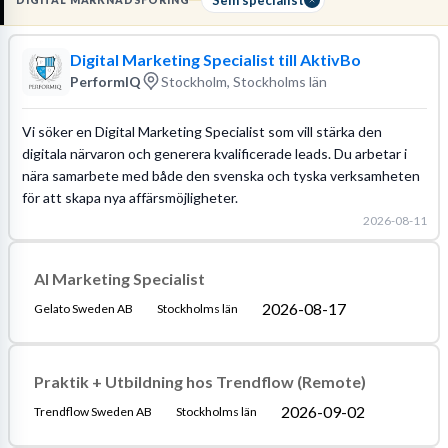
DIGITAL MARKNADSFÖRING
Läs mer om yrket:
Löneguide
Arbetsuppgifter
Utbildningsguide
Digital Marketing Specialist till AktivBo
PerformIQ
Stockholm, Stockholms län
Vi söker en Digital Marketing Specialist som vill stärka den
digitala närvaron och generera kvalificerade leads. Du arbetar i
nära samarbete med både den svenska och tyska verksamheten
för att skapa nya affärsmöjligheter.
2026-08-11
AI Marketing Specialist
2026-08-17
Gelato Sweden AB
Stockholms län
Praktik + Utbildning hos Trendflow (Remote)
2026-09-02
Trendflow Sweden AB
Stockholms län