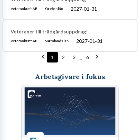
2027-01-31
Veterankraft AB
Örebro län
Veteraner till trädgårdsuppdrag!
2027-01-31
Veterankraft AB
Värmlands län
1
2
3
6
...
Arbetsgivare i fokus