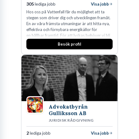
305
lediga jobb
Visa jobb
Hos oss på Vattenfall får du möjlighet att ta
stegen som driver dig och utvecklingen framåt.
En av våra främsta utmaningar är att hitta nya,
effektiva och förnybara energikällor för
en hållbar framtid. För att lyckas behöver vi bli
fler medarbetare som vill göra skillnad.
Besök profil
Advokatbyrån
Gulliksson AB
JURIDISK RÅDGIVNING
2
lediga jobb
Visa jobb