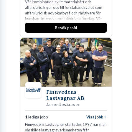
Vår kombination av immaterialrätt och
affärsjuridik gör oss till förstahandsvalet som
affärsjuridisk advokatbyrå och rådgivare för
kunskapsintensiva och idédrivna företag. Vår
expertis inom IP-tillgångar har gett oss en
Besök profil
marknadsledande position. Våra klienter väljer
oss för den kompetens som krävs för att
skydda, utveckla och kommersialisera
företagets viktigaste tillgångar.
Finnvedens
Lastvagnar AB
ÅTERFÖRSÄLJARE
1
lediga jobb
Visa jobb
Finnvedens Lastvagnar startades 1997 när man
särskilde lastvagnsverksamheten från