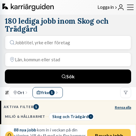
Logga in
180 lediga jobb inom Skog och
Trädgård
Sök
Ort
Yrke
1
AKTIVA FILTER
1
Rensa alla
Skog och Trädgård
MILJÖ & HÅLLBARHET
88
nya jobb
kom in i veckan på din
Bevaka jobb
sökning. Vill du få mejl när fler kommer