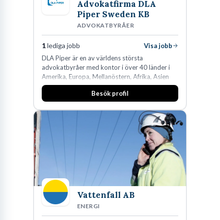
Advokatfirma DLA
Piper Sweden KB
ADVOKATBYRÅER
1
lediga jobb
Visa jobb
DLA Piper är en av världens största
advokatbyråer med kontor i över 40 länder i
Amerika, Europa, Mellanöstern, Afrika, Asien
och Oceanien. Vi är specialister inom
Besök profil
affärsjuridikens alla områden och vi har några
av världens ledande bolag som klienter. Med
fler än 450 jurister på fem kontor i Stockholm,
Köpenhamn, Århus, Oslo och Helsingfors kan vi
på DLA Piper erbjuda våra klienter en unik,
effektiv och gränsöverskridande nordisk
expertis. På vårt kontor i centrala Stockholm är
vi idag drygt 240 medarbetare.
Vattenfall AB
ENERGI