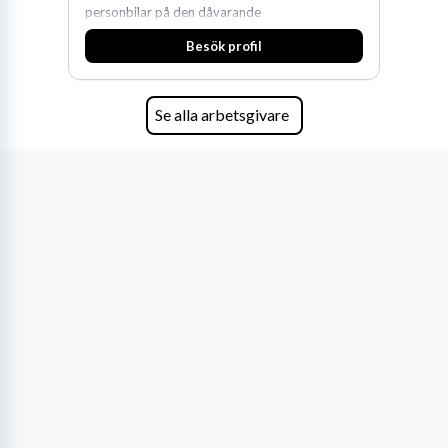
personbilar på den dåvarande
huvudanläggningen i Värnamo. Sedan dess har
Besök profil
man expanderat kraftigt genom ett antal
förvärv i närliggande distrikt.Idag är bolaget
den största privata återförsäljaren av Volvo
Lastvagnar och finns representerade på 20
Se alla arbetsgivare
orter i södra Sverige.