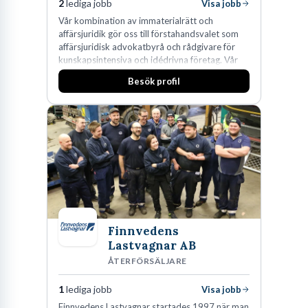
2
lediga jobb
Visa jobb
Vår kombination av immaterialrätt och
affärsjuridik gör oss till förstahandsvalet som
affärsjuridisk advokatbyrå och rådgivare för
kunskapsintensiva och idédrivna företag. Vår
expertis inom IP-tillgångar har gett oss en
Besök profil
marknadsledande position. Våra klienter väljer
oss för den kompetens som krävs för att
skydda, utveckla och kommersialisera
företagets viktigaste tillgångar.
Finnvedens
Lastvagnar AB
ÅTERFÖRSÄLJARE
1
lediga jobb
Visa jobb
Finnvedens Lastvagnar startades 1997 när man