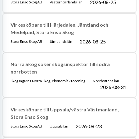
2026-08-25
Stora Enso Skog AB
Västernorrlands län
Virkesköpare till Härjedalen, Jämtland och
Medelpad, Stora Enso Skog
2026-08-25
Stora Enso Skog AB
Jämtlands län
Norra Skog söker skogsinspektor till södra
norrbotten
Skogsägarna Norra Skog, ekonomisk förening
Norrbottens län
2026-08-31
Virkesköpare till Uppsala/västra Västmanland,
Stora Enso Skog
2026-08-23
Stora Enso Skog AB
Uppsala län