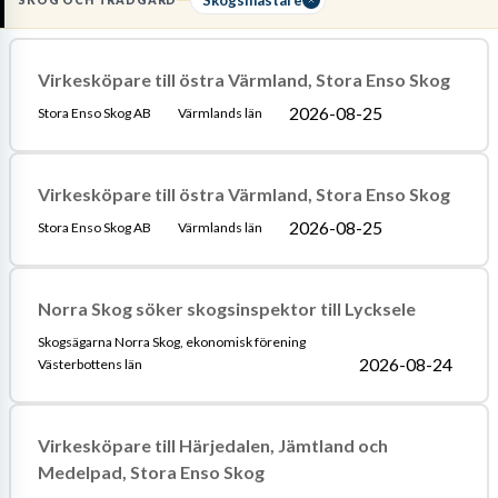
SKOG OCH TRÄDGÅRD
planeringsverktyg
för att optimera skogens tillväxt.
Läs mer om yrket:
Virkesköpare till östra Värmland, Stora Enso Skog
Löneguide
Arbetsuppgifter
Utbildningsguide
2026-08-25
Stora Enso Skog AB
Värmlands län
Virkesköpare till östra Värmland, Stora Enso Skog
2026-08-25
Stora Enso Skog AB
Värmlands län
Norra Skog söker skogsinspektor till Lycksele
Skogsägarna Norra Skog, ekonomisk förening
2026-08-24
Västerbottens län
Virkesköpare till Härjedalen, Jämtland och
Medelpad, Stora Enso Skog