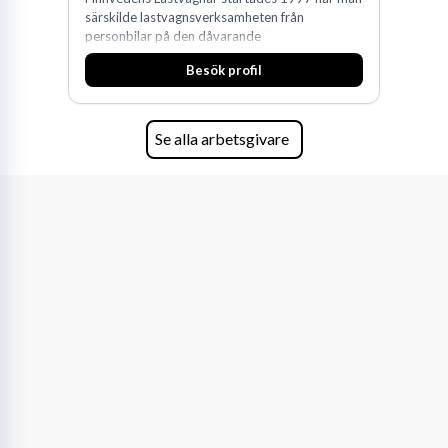
särskilde lastvagnsverksamheten från
personbilar på den dåvarande
huvudanläggningen i Värnamo. Sedan dess har
Besök profil
man expanderat kraftigt genom ett antal
förvärv i närliggande distrikt.Idag är bolaget
den största privata återförsäljaren av Volvo
Lastvagnar och finns representerade på 20
Se alla arbetsgivare
orter i södra Sverige.