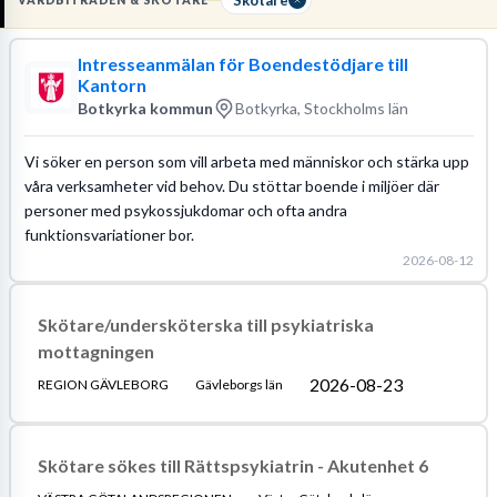
VÅRDBITRÄDEN & SKÖTARE
journalföring i digitala system
.
Intresseanmälan för Boendestödjare till
Läs mer om yrket:
Kantorn
Löneguide
Arbetsuppgifter
Utbildningsguide
Botkyrka kommun
Botkyrka, Stockholms län
Vi söker en person som vill arbeta med människor och stärka upp
våra verksamheter vid behov. Du stöttar boende i miljöer där
personer med psykossjukdomar och ofta andra
funktionsvariationer bor.
2026-08-12
Skötare/undersköterska till psykiatriska
mottagningen
2026-08-23
REGION GÄVLEBORG
Gävleborgs län
Skötare sökes till Rättspsykiatrin - Akutenhet 6