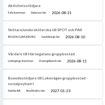
Aktivitetsstödjare
2026-08-21
Falu kommun
Dalarnas län
Skötare/undersköterska till SPOT och PAK
2026-08-10
REGION GÄVLEBORG
Gävleborgs län
Vårdare till Härnegatans gruppbostad
2026-08-11
Linköpings kommun
Östergötlands län
Boendestödjare till Lokevägen gruppbostad -
socialpsykiatri
2027-01-23
Nytida AB
Stockholms län