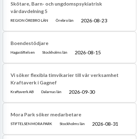
Skötare, Barn- och ungdomspsykiatrisk
vårdavdelning 5
2026-08-23
REGION ÖREBRO LÄN
Örebro län
Boendestödjare
2026-08-15
Hagastiftelsen
Stockholms län
Vi söker flexibla timvikarier till vår verksamhet
Kraftaverk i Gagnef
2026-09-30
Kraftaverk AB
Dalarnas län
Mora Park söker medarbetare
2026-08-31
STIFTELSEN MORA PARK
Stockholms län