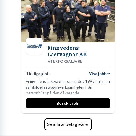
Finnvedens
Lastvagnar AB
ÅTERFÖRSÄLJARE
1
lediga jobb
Visa jobb
Finnvedens Lastvagnar startades 1997 när man
särskilde lastvagnsverksamheten från
personbilar på den dåvarande
huvudanläggningen i Värnamo. Sedan dess har
Besök profil
man expanderat kraftigt genom ett antal
förvärv i närliggande distrikt.Idag är bolaget
den största privata återförsäljaren av Volvo
Lastvagnar och finns representerade på 20
Se alla arbetsgivare
orter i södra Sverige.