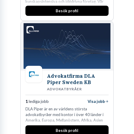
kunskapsintensiva och idédrivna företag. Vår
expertis inom IP-tillgångar har gett oss en
Besök profil
marknadsledande position. Våra klienter väljer
oss för den kompetens som krävs för att
skydda, utveckla och kommersialisera
företagets viktigaste tillgångar.
Advokatfirma DLA
Piper Sweden KB
ADVOKATBYRÅER
1
lediga jobb
Visa jobb
DLA Piper är en av världens största
advokatbyråer med kontor i över 40 länder i
Amerika, Europa, Mellanöstern, Afrika, Asien
och Oceanien. Vi är specialister inom
Besök profil
affärsjuridikens alla områden och vi har några