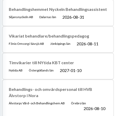
Behandlingshemmet Nyckeln Behandlingsassistent
2026-08-31
Siljansnyckeln AB
Dalarnas län
Vikariat behandlare/behandlingspedagog
2026-08-11
F3nix Omsorg i Sävsjö AB
Jönköpings län
Timvikarier till NYtida KBT center
2027-01-10
Nytida AB
Östergötlands län
Behandlings- och omvårdspersonal till HVB
Älvstorp i Nora
Älvstorps Vård- och Behandlingshem AB
Örebro län
2026-08-10