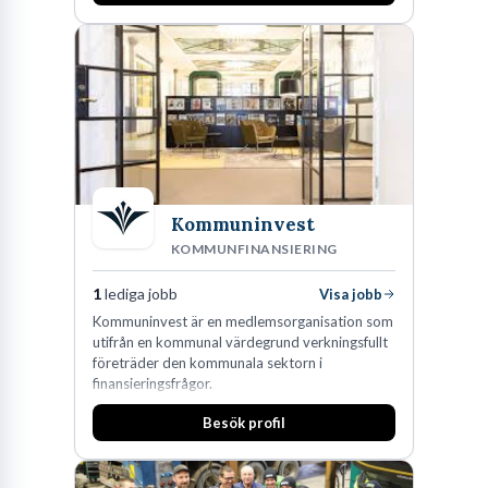
av världens ledande bolag som klienter. Med
fler än 450 jurister på fem kontor i Stockholm,
Köpenhamn, Århus, Oslo och Helsingfors kan vi
på DLA Piper erbjuda våra klienter en unik,
effektiv och gränsöverskridande nordisk
expertis. På vårt kontor i centrala Stockholm är
vi idag drygt 240 medarbetare.
Kommuninvest
KOMMUNFINANSIERING
1
lediga jobb
Visa jobb
Kommuninvest är en medlemsorganisation som
utifrån en kommunal värdegrund verkningsfullt
företräder den kommunala sektorn i
finansieringsfrågor.
Besök profil