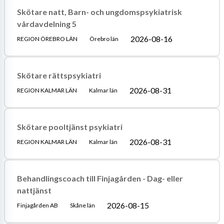
Skötare natt, Barn- och ungdomspsykiatrisk
vårdavdelning 5
2026-08-16
REGION ÖREBRO LÄN
Örebro län
Skötare rättspsykiatri
2026-08-31
REGION KALMAR LÄN
Kalmar län
Skötare pooltjänst psykiatri
2026-08-31
REGION KALMAR LÄN
Kalmar län
Behandlingscoach till Finjagården - Dag- eller
nattjänst
2026-08-15
Finjagården AB
Skåne län