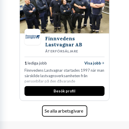
Finnvedens
Lastvagnar AB
ÅTERFÖRSÄLJARE
1
lediga jobb
Visa jobb
Finnvedens Lastvagnar startades 1997 när man
särskilde lastvagnsverksamheten från
personbilar på den dåvarande
huvudanläggningen i Värnamo. Sedan dess har
Besök profil
man expanderat kraftigt genom ett antal
förvärv i närliggande distrikt.Idag är bolaget
den största privata återförsäljaren av Volvo
Lastvagnar och finns representerade på 20
Se alla arbetsgivare
orter i södra Sverige.