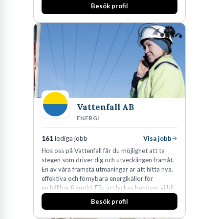
Besök profil
affärsjuridikens alla områden och vi har några
av världens ledande bolag som klienter. Med
fler än 450 jurister på fem kontor i Stockholm,
Köpenhamn, Århus, Oslo och Helsingfors kan vi
på DLA Piper erbjuda våra klienter en unik,
effektiv och gränsöverskridande nordisk
expertis. På vårt kontor i centrala Stockholm är
vi idag drygt 240 medarbetare.
Vattenfall AB
ENERGI
161
lediga jobb
Visa jobb
Hos oss på Vattenfall får du möjlighet att ta
stegen som driver dig och utvecklingen framåt.
En av våra främsta utmaningar är att hitta nya,
effektiva och förnybara energikällor för
en hållbar framtid. För att lyckas behöver vi bli
fler medarbetare som vill göra skillnad.
Besök profil