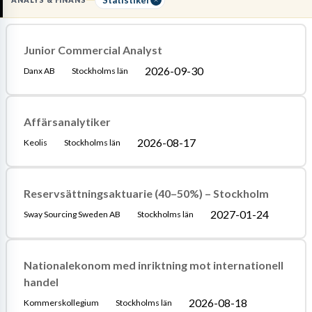
ANALYS & FINANS
eller kvantitativ ekonomi och god vana av att hantera
stora
databaser via SQL
för att extrahera relevant information.
Junior Commercial Analyst
Läs mer om yrket:
2026-09-30
Danx AB
Stockholms län
Löneguide
Arbetsuppgifter
Utbildningsguide
Affärsanalytiker
2026-08-17
Keolis
Stockholms län
Reservsättningsaktuarie (40–50%) – Stockholm
2027-01-24
Sway Sourcing Sweden AB
Stockholms län
Nationalekonom med inriktning mot internationell
handel
2026-08-18
Kommerskollegium
Stockholms län