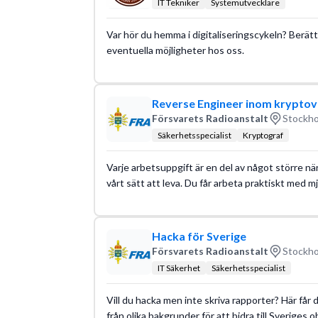
IT Tekniker
Systemutvecklare
Var hör du hemma i digitaliseringscykeln? Berätt
eventuella möjligheter hos oss.
Reverse Engineer inom krypto
Försvarets Radioanstalt
Stockho
Säkerhetsspecialist
Kryptograf
Varje arbetsuppgift är en del av något större när
vårt sätt att leva. Du får arbeta praktiskt med 
Hacka för Sverige
Försvarets Radioanstalt
Stockho
IT Säkerhet
Säkerhetsspecialist
Vill du hacka men inte skriva rapporter? Här få
från olika bakgrunder för att bidra till Sveriges 