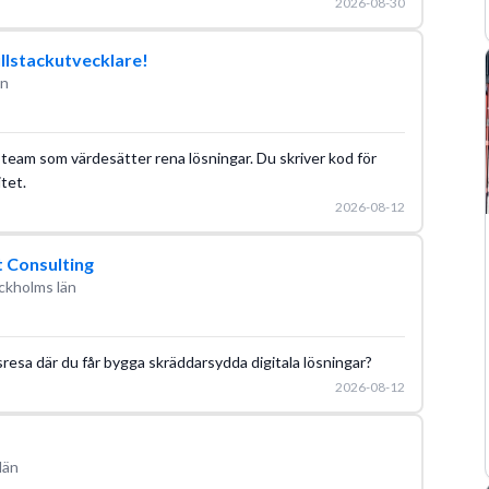
2026-08-30
llstackutvecklare!
än
 team som värdesätter rena lösningar. Du skriver kod för
tet.
2026-08-12
t Consulting
ckholms län
sresa där du får bygga skräddarsydda digitala lösningar?
2026-08-12
län