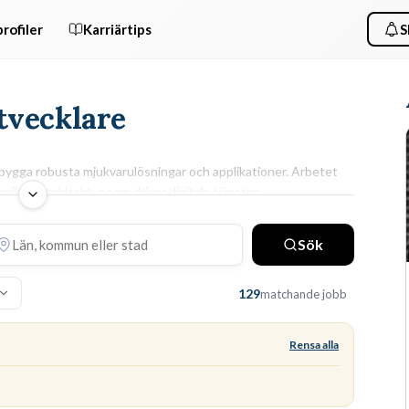
rofiler
Karriärtips
S
Utvecklare
t bygga robusta mjukvarulösningar och applikationer. Arbetet
ogik och arkitektur som driver digitala tjänster.
ARBETSUPPGIFTER & KRAV
h
Du skriver kod dagligen, utför code reviews och
Sök
ig
felsöker buggar i befintliga system. För att lyckas krävs
en eftergymnasial utbildning inom datavetenskap
129
matchande jobb
ras.
samt god förståelse för
versionshantering
och
databashantering. Du ansvarar för att leverera
testbar kod
som är både skalbar och säker.
Rensa alla
Utbildningsguide
Java
React
Azure