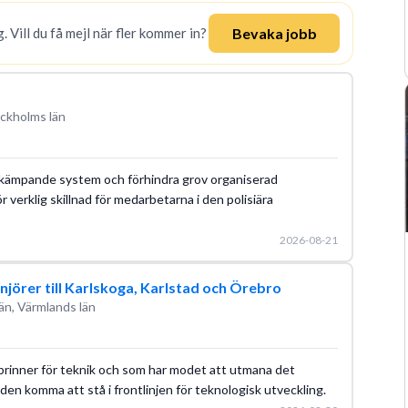
Bevaka jobb
. Vill du få mejl när fler kommer in?
ckholms län
bekämpande system och förhindra grov organiserad
 verklig skillnad för medarbetarna i den polisiära
2026-08-21
jörer till Karlskoga, Karlstad och Örebro
än, Värmlands län
brinner för teknik och som har modet att utmana det
den komma att stå i frontlinjen för teknologisk utveckling.