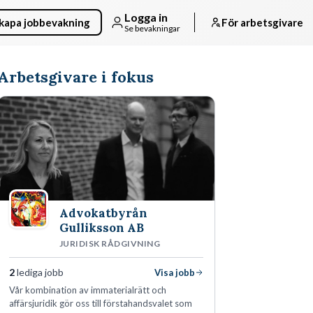
Logga in
kapa jobbevakning
För arbetsgivare
Se bevakningar
Arbetsgivare i fokus
Advokatbyrån
Gulliksson AB
JURIDISK RÅDGIVNING
2
lediga jobb
Visa jobb
Vår kombination av immaterialrätt och
affärsjuridik gör oss till förstahandsvalet som