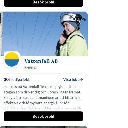
Besök profil
Vattenfall AB
ENERGI
305
lediga jobb
Visa jobb
Hos oss på Vattenfall får du möjlighet att ta
stegen som driver dig och utvecklingen framåt.
En av våra främsta utmaningar är att hitta nya,
effektiva och förnybara energikällor för
en hållbar framtid. För att lyckas behöver vi bli
fler medarbetare som vill göra skillnad.
Besök profil