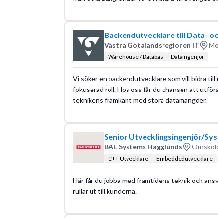
Backendutvecklare till Data- o
Västra Götalandsregionen IT
Möl
Warehouse / Databas
Dataingenjör
Vi söker en backendutvecklare som vill bidra till
fokuserad roll. Hos oss får du chansen att utföra
teknikens framkant med stora datamängder.
Senior Utvecklingsingenjör/Sy
BAE Systems Hägglunds
Örnsköld
C++ Utvecklare
Embeddedutvecklare
Här får du jobba med framtidens teknik och ansvar
rullar ut till kunderna.