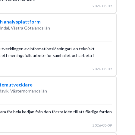
2026-08-09
ch analysplattform
ndal, Västra Götalands län
 utvecklingen av informationslösningar i en tekniskt
 ett meningsfullt arbete för samhället och arbeta i
2026-08-09
stemutvecklare
svik, Västernorrlands län
a för hela kedjan från den första idén till att färdiga fordon
2026-08-09