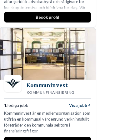
affärsjuridisk advokatbyrå och rådgivare för
kunskapsintensiva och idédrivna företag. Vår
expertis inom IP-tillgångar har gett oss en
Besök profil
marknadsledande position. Våra klienter väljer
oss för den kompetens som krävs för att
skydda, utveckla och kommersialisera
företagets viktigaste tillgångar.
Kommuninvest
KOMMUNFINANSIERING
1
lediga jobb
Visa jobb
Kommuninvest är en medlemsorganisation som
utifrån en kommunal värdegrund verkningsfullt
företräder den kommunala sektorn i
finansieringsfrågor.