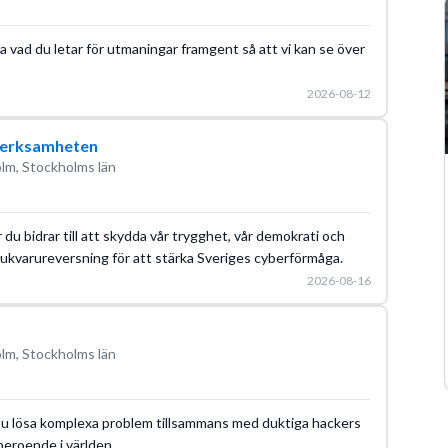
a vad du letar för utmaningar framgent så att vi kan se över
2026-08-12
verksamheten
lm, Stockholms län
 du bidrar till att skydda vår trygghet, vår demokrati och
mjukvarureversning för att stärka Sveriges cyberförmåga.
2026-08-16
lm, Stockholms län
r du lösa komplexa problem tillsammans med duktiga hackers
oberoende i världen.