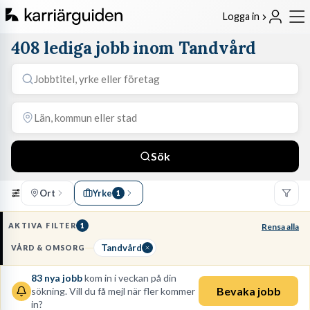
Logga in
408 lediga jobb inom Tandvård
Sök
Ort
Yrke
1
AKTIVA FILTER
1
Rensa alla
Tandvård
VÅRD & OMSORG
83
nya jobb
kom in i veckan på din
Bevaka jobb
sökning. Vill du få mejl när fler kommer
in?