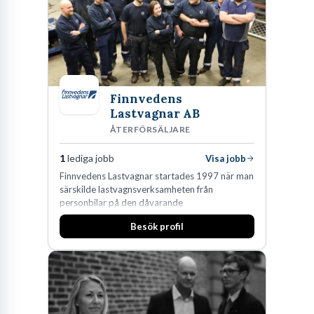
på DLA Piper erbjuda våra klienter en unik,
effektiv och gränsöverskridande nordisk
expertis. På vårt kontor i centrala Stockholm är
vi idag drygt 240 medarbetare.
Finnvedens
Lastvagnar AB
ÅTERFÖRSÄLJARE
1
lediga jobb
Visa jobb
Finnvedens Lastvagnar startades 1997 när man
särskilde lastvagnsverksamheten från
personbilar på den dåvarande
huvudanläggningen i Värnamo. Sedan dess har
Besök profil
man expanderat kraftigt genom ett antal
förvärv i närliggande distrikt.Idag är bolaget
den största privata återförsäljaren av Volvo
Lastvagnar och finns representerade på 20
orter i södra Sverige.