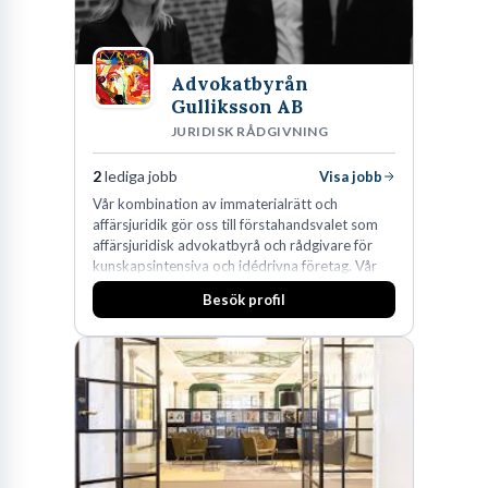
Advokatbyrån
Gulliksson AB
JURIDISK RÅDGIVNING
2
lediga jobb
Visa jobb
Vår kombination av immaterialrätt och
affärsjuridik gör oss till förstahandsvalet som
affärsjuridisk advokatbyrå och rådgivare för
kunskapsintensiva och idédrivna företag. Vår
expertis inom IP-tillgångar har gett oss en
Besök profil
marknadsledande position. Våra klienter väljer
oss för den kompetens som krävs för att
skydda, utveckla och kommersialisera
företagets viktigaste tillgångar.