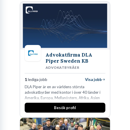
Advokatfirma DLA
Piper Sweden KB
ADVOKATBYRÅER
1
lediga jobb
Visa jobb
DLA Piper är en av världens största
advokatbyråer med kontor i över 40 länder i
Amerika, Europa, Mellanöstern, Afrika, Asien
och Oceanien. Vi är specialister inom
Besök profil
affärsjuridikens alla områden och vi har några
av världens ledande bolag som klienter. Med
fler än 450 jurister på fem kontor i Stockholm,
Köpenhamn, Århus, Oslo och Helsingfors kan vi