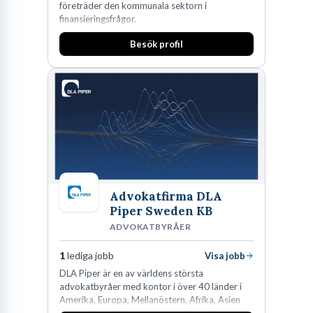
företräder den kommunala sektorn i
finansieringsfrågor.
Besök profil
Advokatfirma DLA
Piper Sweden KB
ADVOKATBYRÅER
1
lediga jobb
Visa jobb
DLA Piper är en av världens största
advokatbyråer med kontor i över 40 länder i
Amerika, Europa, Mellanöstern, Afrika, Asien
och Oceanien. Vi är specialister inom