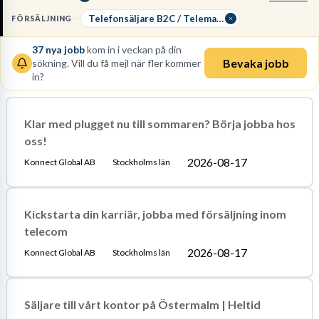
god kommunikationsförmåga och kunna
anpassa din
argumentation
efter kundens behov för att driva affären i mål.
Telefonsäljare B2C / Telemarketing
FÖRSÄLJNING
Inga formella utbildningskrav finns, men du måste behärska
37
nya jobb
kom in i veckan på din
svenska obehindrat och ha en
stark vinnarskalle
.
Bevaka jobb
sökning. Vill du få mejl när fler kommer
in?
Läs mer om yrket:
Löneguide
Arbetsuppgifter
Utbildningsguide
Klar med plugget nu till sommaren? Börja jobba hos
oss!
2026-08-17
Konnect Global AB
Stockholms län
Kickstarta din karriär, jobba med försäljning inom
telecom
2026-08-17
Konnect Global AB
Stockholms län
Säljare till vårt kontor på Östermalm | Heltid