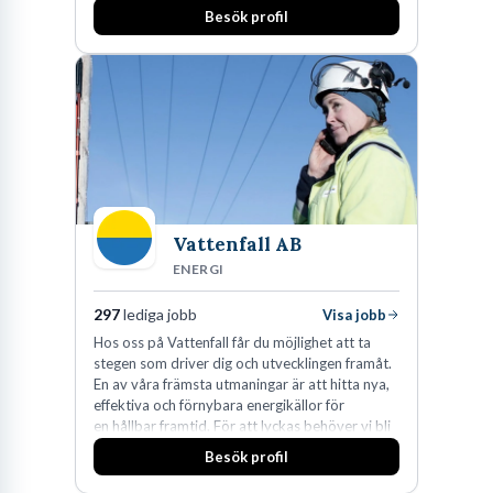
Besök profil
affärsjuridikens alla områden och vi har några
av världens ledande bolag som klienter. Med
fler än 450 jurister på fem kontor i Stockholm,
Köpenhamn, Århus, Oslo och Helsingfors kan vi
på DLA Piper erbjuda våra klienter en unik,
effektiv och gränsöverskridande nordisk
expertis. På vårt kontor i centrala Stockholm är
vi idag drygt 240 medarbetare.
Vattenfall AB
ENERGI
297
lediga jobb
Visa jobb
Hos oss på Vattenfall får du möjlighet att ta
stegen som driver dig och utvecklingen framåt.
En av våra främsta utmaningar är att hitta nya,
effektiva och förnybara energikällor för
en hållbar framtid. För att lyckas behöver vi bli
fler medarbetare som vill göra skillnad.
Besök profil