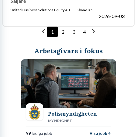
Säljare
United Business Solutions Equity AB
Skåne län
2026-09-03
1
2
3
4
Arbetsgivare i fokus
Polismyndigheten
MYNDIGHET
99
lediga jobb
Visa jobb