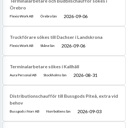
Terminalarbetare och Budbilschaufför sökes i
Örebro
2026-09-06
Flexio Work AB
Örebro län
Truckförare sökes till Dachser i Landskrona
2026-09-06
Flexio Work AB
Skåne län
Terminalarbetare sökes i Kallhäll
2026-08-31
Aura Personal AB
Stockholms län
Distributionschaufför till Bussgods Piteå, extra vid
behov
2026-09-03
Bussgods i Norr AB
Norrbottens län