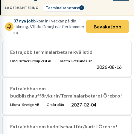
för att hantera manuell godshantering under tidspress.
Terminalarbetare
LAGERHANTERING
Läs mer om yrket:
Löneguide
Arbetsuppgifter
Utbildningsguide
37
nya jobb
kom in i veckan på din
Bevaka jobb
sökning. Vill du få mejl när fler kommer
in?
Extrajobb terminalarbetare kvällstid
OnePartnerGroup Väst AB
Västra Götalands län
2026-08-16
Extrajobba som
budbilschaufför/kurir/Terminalarbetare i Örebro!
2027-02-04
Libera i Sverige AB
Örebro län
Extrajobba som budbilschaufför/kurir i Örebro!