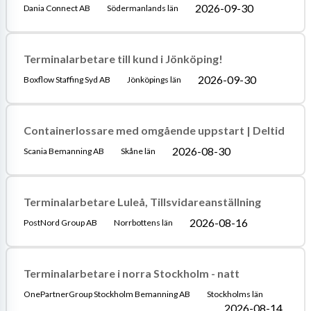
2026-09-30
Dania Connect AB
Södermanlands län
Terminalarbetare till kund i Jönköping!
2026-09-30
Boxflow Staffing Syd AB
Jönköpings län
Containerlossare med omgående uppstart | Deltid
2026-08-30
Scania Bemanning AB
Skåne län
Terminalarbetare Luleå, Tillsvidareanställning
2026-08-16
PostNord Group AB
Norrbottens län
Terminalarbetare i norra Stockholm - natt
OnePartnerGroup Stockholm Bemanning AB
Stockholms län
2026-08-14