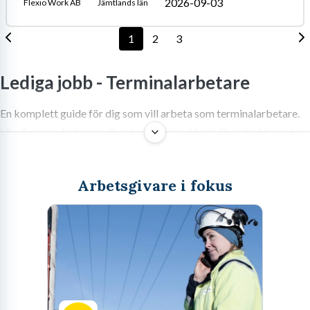
2026-09-03
Flexio Work AB
Jämtlands län
1
2
3
Lediga jobb -
Terminalarbetare
En komplett guide för dig som vill arbeta som terminalarbetare.
Lär dig om arbetsuppgifter, krav på truckkort, lönestruktur och
karriärmöjligheter inom logistik.
Arbetsgivare i fokus
Sök jobb som terminalarbetare
Logistikbranschen utgör själva ryggraden i dagens ekonomi och
stannar aldrig av. När du bestämmer dig för att sök jobb som
terminalarbetare kliver du in i en värld där tidtabeller, precision