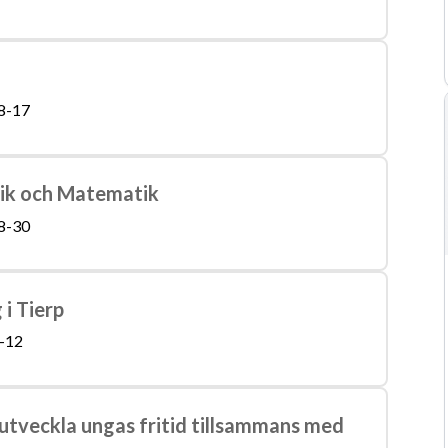
8-17
ysik och Matematik
8-30
i Tierp
-12
 utveckla ungas fritid tillsammans med