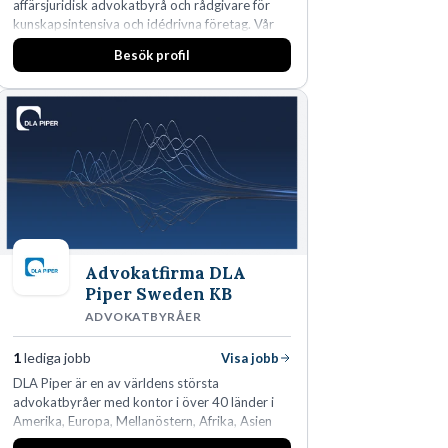
affärsjuridisk advokatbyrå och rådgivare för
kunskapsintensiva och idédrivna företag. Vår
expertis inom IP-tillgångar har gett oss en
Besök profil
marknadsledande position. Våra klienter väljer
oss för den kompetens som krävs för att
skydda, utveckla och kommersialisera
företagets viktigaste tillgångar.
Advokatfirma DLA
Piper Sweden KB
ADVOKATBYRÅER
1
lediga jobb
Visa jobb
DLA Piper är en av världens största
advokatbyråer med kontor i över 40 länder i
Amerika, Europa, Mellanöstern, Afrika, Asien
och Oceanien. Vi är specialister inom