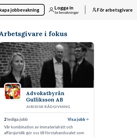
Logga in
kapa jobbevakning
För arbetsgivare
Se bevakningar
Arbetsgivare i fokus
Advokatbyrån
Gulliksson AB
JURIDISK RÅDGIVNING
2
lediga jobb
Visa jobb
Vår kombination av immaterialrätt och
affärsjuridik gör oss till förstahandsvalet som