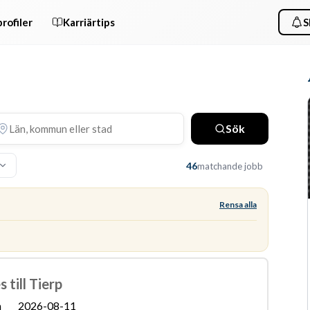
rofiler
Karriärtips
S
Sök
46
matchande jobb
Rensa alla
till Tierp
n
2026-08-11