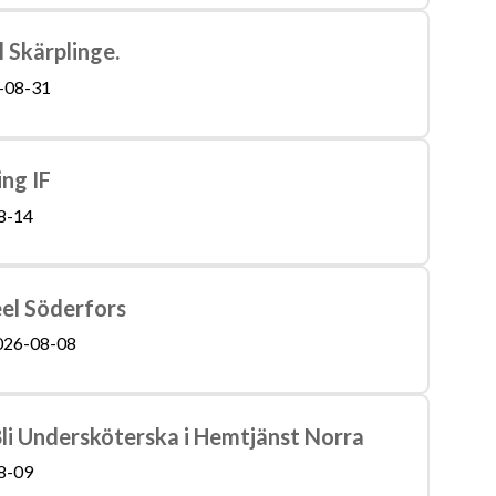
l Skärplinge.
-08-31
ing IF
8-14
eel Söderfors
026-08-08
 Bli Undersköterska i Hemtjänst Norra
8-09