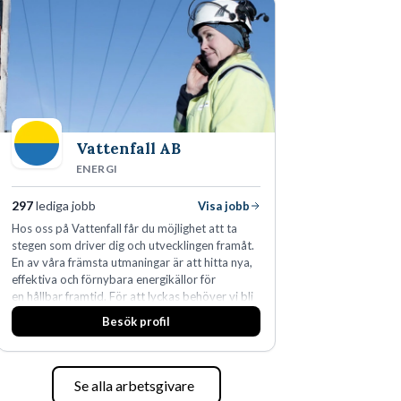
Vattenfall AB
ENERGI
297
lediga jobb
Visa jobb
Hos oss på Vattenfall får du möjlighet att ta
stegen som driver dig och utvecklingen framåt.
En av våra främsta utmaningar är att hitta nya,
effektiva och förnybara energikällor för
en hållbar framtid. För att lyckas behöver vi bli
fler medarbetare som vill göra skillnad.
Besök profil
Se alla arbetsgivare