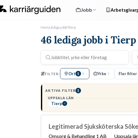
Jobb
Arbetsgivarp
Hem
Lediga jobb
Tierp
46 lediga jobb i Tierp
Ort
Yrke
Fler filter
FILTER:
1
AKTIVA FILTER
1
UPPSALA LÄN
Tierp
Legitimerad Sjuksköterska Sökes 
Omsorg & Behandling 1 AB
Uppsala lä