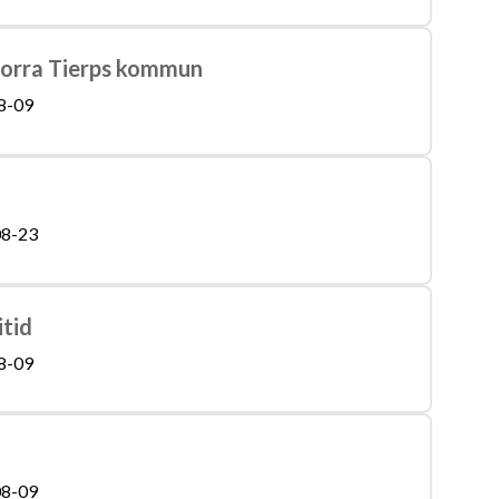
Norra Tierps kommun
8-09
8-23
itid
8-09
8-09