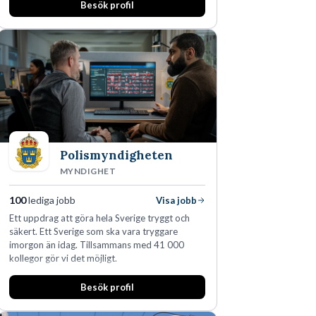
Besök profil
affärsjuridikens alla områden och vi har några
av världens ledande bolag som klienter. Med
fler än 450 jurister på fem kontor i Stockholm,
Köpenhamn, Århus, Oslo och Helsingfors kan vi
på DLA Piper erbjuda våra klienter en unik,
effektiv och gränsöverskridande nordisk
expertis. På vårt kontor i centrala Stockholm är
vi idag drygt 240 medarbetare.
Polismyndigheten
MYNDIGHET
100
lediga jobb
Visa jobb
Ett uppdrag att göra hela Sverige tryggt och
säkert. Ett Sverige som ska vara tryggare
imorgon än idag. Tillsammans med 41 000
kollegor gör vi det möjligt.
Besök profil