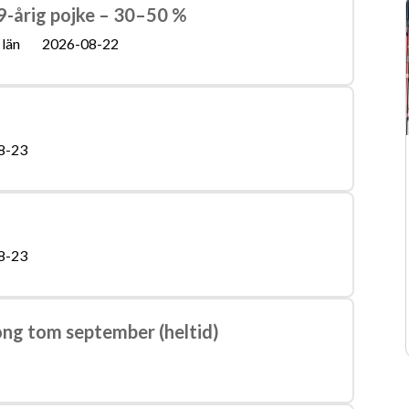
n 9-årig pojke – 30–50 %
län
2026-08-22
8-23
8-23
song tom september (heltid)