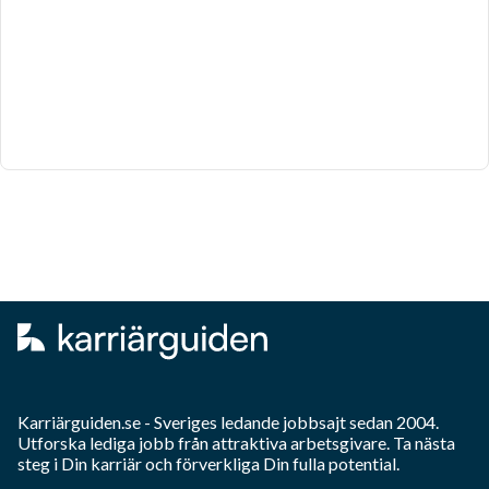
Karriärguiden.se - Sveriges ledande jobbsajt sedan 2004.
Utforska lediga jobb från attraktiva arbetsgivare. Ta nästa
steg i Din karriär och förverkliga Din fulla potential.