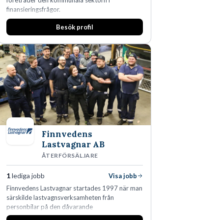
företräder den kommunala sektorn i
finansieringsfrågor.
Besök profil
Finnvedens
Lastvagnar AB
ÅTERFÖRSÄLJARE
1
lediga jobb
Visa jobb
Finnvedens Lastvagnar startades 1997 när man
särskilde lastvagnsverksamheten från
personbilar på den dåvarande
huvudanläggningen i Värnamo. Sedan dess har