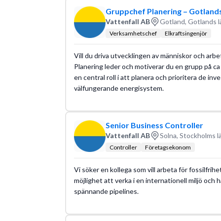
Gruppchef Planering – Gotlands
Vattenfall AB
Gotland, Gotlands l
Verksamhetschef
Elkraftsingenjör
Vill du driva utvecklingen av människor och arb
Planering leder och motiverar du en grupp på c
en central roll i att planera och prioritera de i
välfungerande energisystem.
Senior Business Controller
Vattenfall AB
Solna, Stockholms l
Controller
Företagsekonom
Vi söker en kollega som vill arbeta för fossilfrih
möjlighet att verka i en internationell miljö och
spännande pipelines.