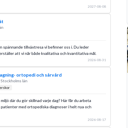
2027-08-08
ät
än
n spännande tillväxtresa vi befinner oss i. Du leder
täller att vi når både kvalitativa och kvantitativa mål.
2026-08-31
agning- ortopedi och sårvård
 Stockholms län
terskor
miljö där du gör skillnad varje dag? Här får du arbeta
patienter med ortopediska diagnoser i helt nya och
2026-08-17