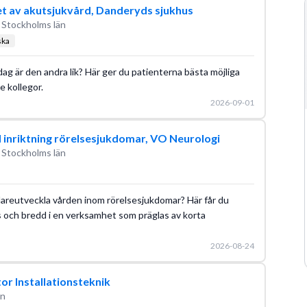
 av akutsjukvård, Danderyds sjukhus
 Stockholms län
ska
dag är den andra lik? Här ger du patienterna bästa möjliga
 kollegor.
2026-09-01
d inriktning rörelsesjukdomar, VO Neurologi
 Stockholms län
idareutveckla vården inom rörelsesjukdomar? Här får du
s och bredd i en verksamhet som präglas av korta
2026-08-24
tor Installationsteknik
än