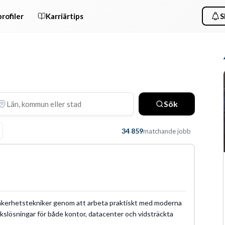
rofiler
Karriärtips
S
Sök
34 859
matchande jobb
m säkerhetstekniker genom att arbeta praktiskt med moderna
kslösningar för både kontor, datacenter och vidsträckta