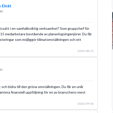
 Elnät
än
etssätt i en samhällsviktig verksamhet? Som gruppchef för
a 15 medarbetare bestående av planeringsingenjörer. Du får
nvesteringar som möjliggör klimatomställningen och ett
2026-08-31
än
et och bidra till den gröna omställningen. Du får en unik
 hantera finansiell uppföljning för en av branschens mest
2026-09-06