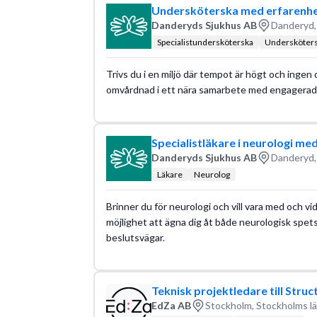
Undersköterska med erfarenhet
Danderyds Sjukhus AB
Danderyd,
Specialistundersköterska
Undersköter
Trivs du i en miljö där tempot är högt och ingen 
omvårdnad i ett nära samarbete med engagerade
Specialistläkare i neurologi me
Danderyds Sjukhus AB
Danderyd,
Läkare
Neurolog
Brinner du för neurologi och vill vara med och v
möjlighet att ägna dig åt både neurologisk spet
beslutsvägar.
Teknisk projektledare till Struc
EdZa AB
Stockholm, Stockholms l