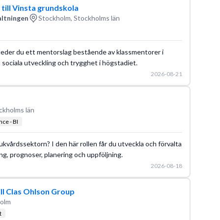
till Vinsta grundskola
altningen
Stockholm, Stockholms län
leder du ett mentorslag bestående av klassmentorer i
 sociala utveckling och trygghet i högstadiet.
2026-08-21
ckholms län
nce - BI
ukvårdssektorn? I den här rollen får du utveckla och förvalta
ng, prognoser, planering och uppföljning.
2026-08-18
ill Clas Ohlson Group
holm
t