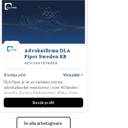
Advokatfirma DLA
Piper Sweden KB
ADVOKATBYRÅER
1
lediga jobb
Visa jobb
DLA Piper är en av världens största
advokatbyråer med kontor i över 40 länder i
Amerika, Europa, Mellanöstern, Afrika, Asien
och Oceanien. Vi är specialister inom
Besök profil
affärsjuridikens alla områden och vi har några
av världens ledande bolag som klienter. Med
fler än 450 jurister på fem kontor i Stockholm,
Köpenhamn, Århus, Oslo och Helsingfors kan vi
Se alla arbetsgivare
på DLA Piper erbjuda våra klienter en unik,