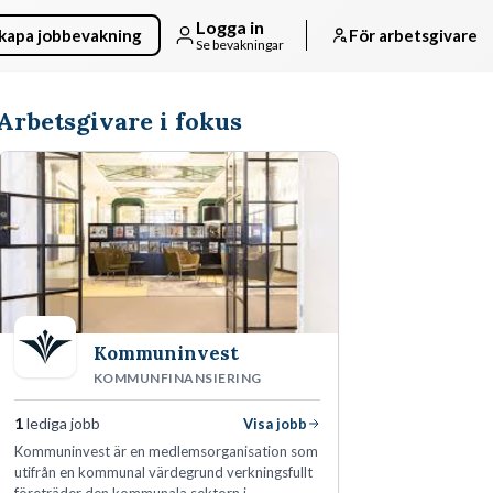
Logga in
kapa jobbevakning
För arbetsgivare
Se bevakningar
Arbetsgivare i fokus
Kommuninvest
KOMMUNFINANSIERING
1
lediga jobb
Visa jobb
Kommuninvest är en medlemsorganisation som
utifrån en kommunal värdegrund verkningsfullt