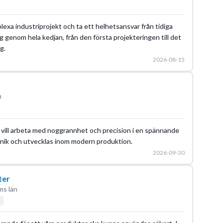
lexa industriprojekt och ta ett helhetsansvar från tidiga
g genom hela kedjan, från den första projekteringen till det
g.
2026-08-15
n
vill arbeta med noggrannhet och precision i en spännande
eknik och utvecklas inom modern produktion.
2026-09-30
ter
ms län