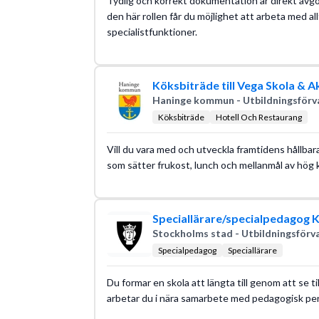
Tydlig och korrekt dokumentation är direkt avgö
den här rollen får du möjlighet att arbeta med al
specialistfunktioner.
Köksbiträde till Vega Skola & A
Haninge kommun - Utbildningsförv
Köksbiträde
Hotell Och Restaurang
Vill du vara med och utveckla framtidens hållbar
som sätter frukost, lunch och mellanmål av hög 
Speciallärare/specialpedagog 
Stockholms stad - Utbildningsförv
Specialpedagog
Speciallärare
Du formar en skola att längta till genom att se till
arbetar du i nära samarbete med pedagogisk pers