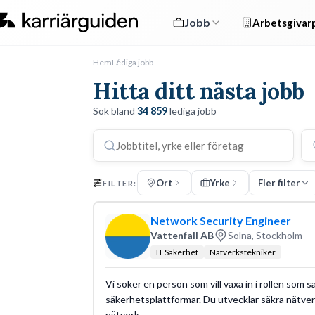
Jobb
Arbetsgivarp
Hem
Lediga jobb
Hitta ditt nästa jobb
Sök bland
34 859
lediga jobb
Ort
Yrke
Fler filter
FILTER:
Network Security Engineer
Vattenfall AB
Solna, Stockholm
IT Säkerhet
Nätverkstekniker
Vi söker en person som vill växa in i rollen so
säkerhetsplattformar. Du utvecklar säkra nätver
nätverk.