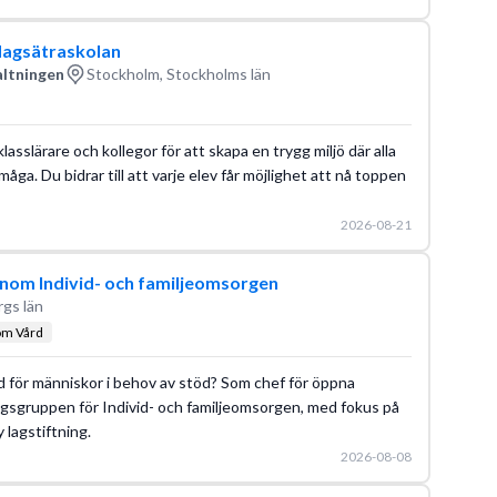
Hagsätraskolan
altningen
Stockholm, Stockholms län
slärare och kollegor för att skapa en trygg miljö där alla
åga. Du bidrar till att varje elev får möjlighet att nå toppen
2026-08-21
inom Individ- och familjeomsorgen
rgs län
om Vård
ad för människor i behov av stöd? Som chef för öppna
ingsgruppen för Individ- och familjeomsorgen, med fokus på
 lagstiftning.
2026-08-08