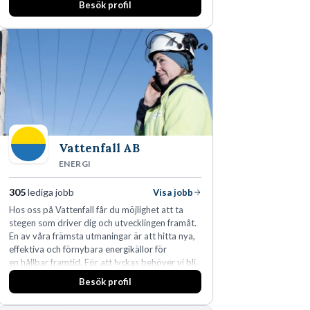
Besök profil
man expanderat kraftigt genom ett antal
förvärv i närliggande distrikt.Idag är bolaget
den största privata återförsäljaren av Volvo
Lastvagnar och finns representerade på 20
orter i södra Sverige.
Vattenfall AB
ENERGI
305
lediga jobb
Visa jobb
Hos oss på Vattenfall får du möjlighet att ta
stegen som driver dig och utvecklingen framåt.
En av våra främsta utmaningar är att hitta nya,
effektiva och förnybara energikällor för
en hållbar framtid. För att lyckas behöver vi bli
fler medarbetare som vill göra skillnad.
Besök profil