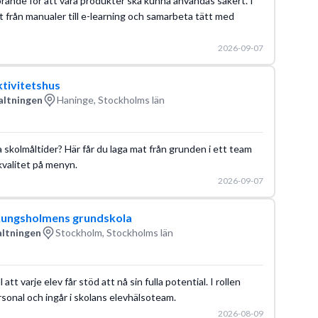
rande för att våra produkter ska kunna användas säkert. I
lt från manualer till e-learning och samarbeta tätt med
2026-09-07
ktivitetshus
altningen
Haninge, Stockholms län
a skolmåltider? Här får du laga mat från grunden i ett team
kvalitet på menyn.
2026-09-07
Kungsholmens grundskola
altningen
Stockholm, Stockholms län
 att varje elev får stöd att nå sin fulla potential. I rollen
onal och ingår i skolans elevhälsoteam.
2026-08-09