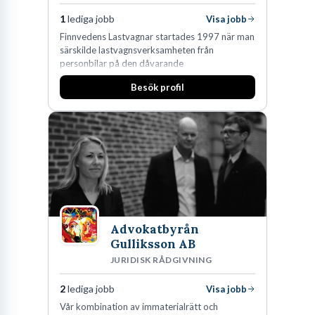
1
lediga jobb
Visa jobb
Finnvedens Lastvagnar startades 1997 när man
särskilde lastvagnsverksamheten från
personbilar på den dåvarande
huvudanläggningen i Värnamo. Sedan dess har
Besök profil
man expanderat kraftigt genom ett antal
förvärv i närliggande distrikt.Idag är bolaget
den största privata återförsäljaren av Volvo
Lastvagnar och finns representerade på 20
orter i södra Sverige.
Advokatbyrån
Gulliksson AB
JURIDISK RÅDGIVNING
2
lediga jobb
Visa jobb
Vår kombination av immaterialrätt och