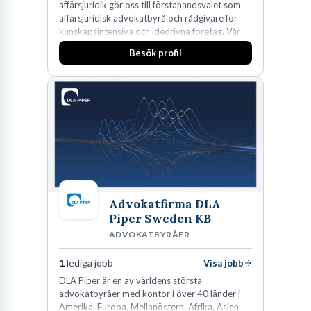
affärsjuridik gör oss till förstahandsvalet som
affärsjuridisk advokatbyrå och rådgivare för
kunskapsintensiva och idédrivna företag. Vår
expertis inom IP-tillgångar har gett oss en
Besök profil
marknadsledande position. Våra klienter väljer
oss för den kompetens som krävs för att
skydda, utveckla och kommersialisera
företagets viktigaste tillgångar.
Advokatfirma DLA
Piper Sweden KB
ADVOKATBYRÅER
1
lediga jobb
Visa jobb
DLA Piper är en av världens största
advokatbyråer med kontor i över 40 länder i
Amerika, Europa, Mellanöstern, Afrika, Asien