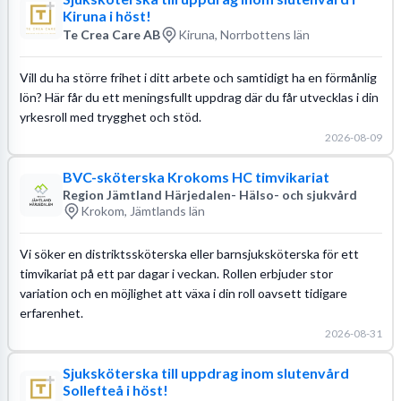
Kiruna i höst!
Te Crea Care AB
Kiruna, Norrbottens län
Vill du ha större frihet i ditt arbete och samtidigt ha en förmånlig
lön? Här får du ett meningsfullt uppdrag där du får utvecklas i din
yrkesroll med trygghet och stöd.
2026-08-09
BVC-sköterska Krokoms HC timvikariat
Region Jämtland Härjedalen- Hälso- och sjukvård
Krokom, Jämtlands län
Vi söker en distriktssköterska eller barnsjuksköterska för ett
timvikariat på ett par dagar i veckan. Rollen erbjuder stor
variation och en möjlighet att växa i din roll oavsett tidigare
erfarenhet.
2026-08-31
Sjuksköterska till uppdrag inom slutenvård
Sollefteå i höst!