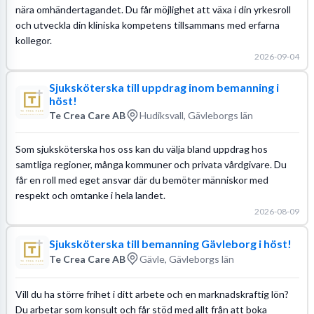
nära omhändertagandet. Du får möjlighet att växa i din yrkesroll
och utveckla din kliniska kompetens tillsammans med erfarna
kollegor.
2026-09-04
Sjuksköterska till uppdrag inom bemanning i
höst!
Te Crea Care AB
Hudiksvall, Gävleborgs län
Som sjuksköterska hos oss kan du välja bland uppdrag hos
samtliga regioner, många kommuner och privata vårdgivare. Du
får en roll med eget ansvar där du bemöter människor med
respekt och omtanke i hela landet.
2026-08-09
Sjuksköterska till bemanning Gävleborg i höst!
Te Crea Care AB
Gävle, Gävleborgs län
Vill du ha större frihet i ditt arbete och en marknadskraftig lön?
Du arbetar som konsult och får stöd med allt från att boka