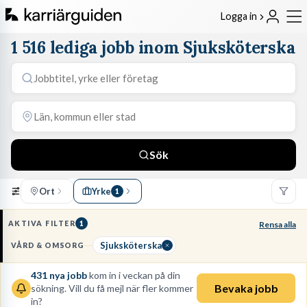
Logga in
1 516 lediga jobb inom Sjuksköterska
Sök
Ort
Yrke
1
AKTIVA FILTER
1
Rensa alla
Sjuksköterska
VÅRD & OMSORG
431
nya jobb
kom in i veckan på din
Bevaka jobb
sökning. Vill du få mejl när fler kommer
in?