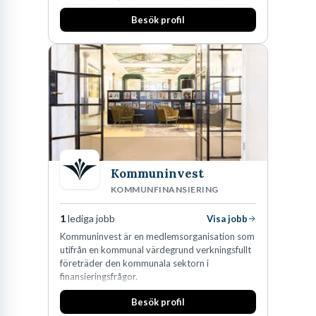
och Oceanien. Vi är specialister inom
Besök profil
affärsjuridikens alla områden och vi har några
av världens ledande bolag som klienter. Med
fler än 450 jurister på fem kontor i Stockholm,
Köpenhamn, Århus, Oslo och Helsingfors kan vi
på DLA Piper erbjuda våra klienter en unik,
effektiv och gränsöverskridande nordisk
expertis. På vårt kontor i centrala Stockholm är
vi idag drygt 240 medarbetare.
Kommuninvest
KOMMUNFINANSIERING
1
lediga jobb
Visa jobb
Kommuninvest är en medlemsorganisation som
utifrån en kommunal värdegrund verkningsfullt
företräder den kommunala sektorn i
finansieringsfrågor.
Besök profil