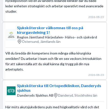
nyckelposition vid en av landets ledande kliniker där du både
leder enheten strategiskt och arbetar operativt med avancerade
studier.
2026-08-23
Sjuksköterskor välkomnas till oss på
kirurgavdelning 1!
Region Jämtland Härjedalen- Hälso- och sjukvård
Östersund, Jämtlands län
Vill du bredda din kompetens inom många olika kirurgiska
områden? Du arbetar i team och får en sex veckors introduktion
för att säkerställa att du skall känna dig trygg på din nya
arbetsplats.
2026-08-23
Sjuksköterska till Ortopedkliniken, Danderyds
sjukhus
Danderyds Sjukhus AB
Danderyd, Stockholms län
Här möts akutsjukvårdens puls med högkvalitativ vård och det