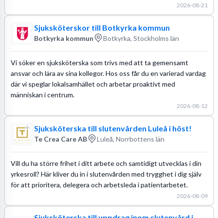
2026-08-21
Sjuksköterskor till Botkyrka kommun
Botkyrka kommun
Botkyrka, Stockholms län
Vi söker en sjuksköterska som trivs med att ta gemensamt
ansvar och lära av sina kollegor. Hos oss får du en varierad vardag
där vi speglar lokalsamhället och arbetar proaktivt med
människan i centrum.
2026-08-12
Sjuksköterska till slutenvården Luleå i höst!
Te Crea Care AB
Luleå, Norrbottens län
Vill du ha större frihet i ditt arbete och samtidigt utvecklas i din
yrkesroll? Här kliver du in i slutenvården med trygghet i dig själv
för att prioritera, delegera och arbetsleda i patientarbetet.
2026-08-09
Sjuksköterska till uppdrag inom slutenvård i