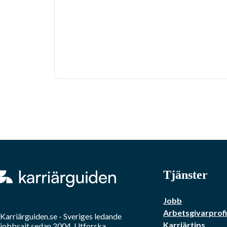
Tjänster
Jobb
Arbetsgivarprofi
Karriärguiden.se - Sveriges ledande
Karriärtips
jobbsajt sedan 2004. Utforska