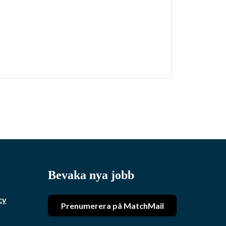
Bevaka nya jobb
cy
Prenumerera på MatchMail