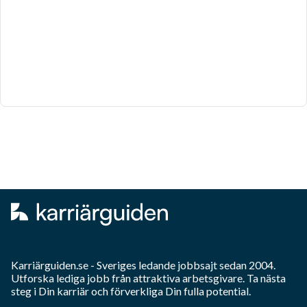
Karriärguiden.se - Sveriges ledande jobbsajt sedan 2004.
Utforska lediga jobb från attraktiva arbetsgivare. Ta nästa
steg i Din karriär och förverkliga Din fulla potential.