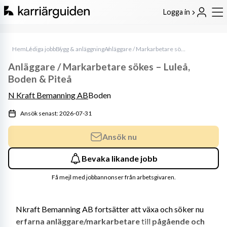
Logga in
Hem
Lediga jobb
Bygg & anläggning
Anläggare / Markarbetare sökes – Luleå, Boden & Piteå
Anläggare / Markarbetare sökes – Luleå,
Boden & Piteå
N Kraft Bemanning AB
Boden
Ansök senast: 2026-07-31
Ansök nu
Bevaka likande jobb
Få mejl med jobbannonser från arbetsgivaren.
Nkraft Bemanning AB fortsätter att växa och söker nu 
erfarna anläggare/markarbetare
 till 
pågående och 