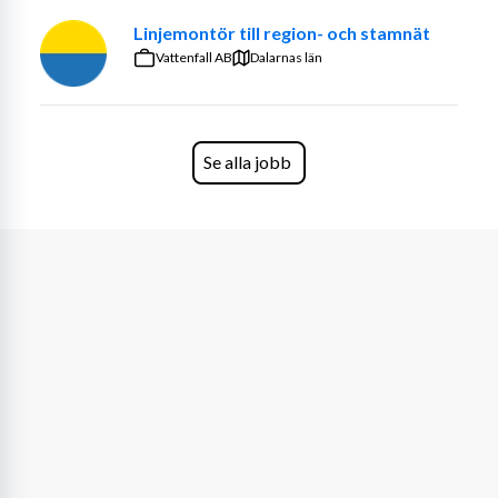
Linjemontör till region- och stamnät
Vattenfall AB
Dalarnas län
Se alla jobb