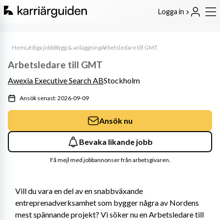
Logga in
Hem
Lediga jobb
Bygg & anläggning
Arbetsledare till GMT
Arbetsledare till GMT
Awexia Executive Search AB
Stockholm
Ansök senast: 2026-09-09
Ansök nu
Bevaka likande jobb
Få mejl med jobbannonser från arbetsgivaren.
Vill du vara en del av en snabbväxande 
entreprenadverksamhet som bygger några av Nordens 
mest spännande projekt? Vi söker nu en Arbetsledare till 