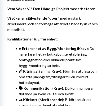
Vem Söker Vi? Den Händige Projektmedarbetaren
Vi söker en 
självgående "doer"
 med en stark 
arbetsmoral och en förmåga att arbeta både fysiskt och 
metodiskt.
Kvalifikationer & Erfarenhet:
⭐ Erfarenhet av Bygg/Montering (Krav):
 Du 
har erfarenhet av butiksbygge, etablering, 
ombyggnation eller liknande praktiskt 
bygg-/monteringsarbete.
📏 Ritningsläsning (Krav):
 Förmåga att läsa och 
omsätta planogram/ritningar till en korrekt 
butikslayout.
🗣️ Kommunikation (Krav):
 Du kommunicerar 
flytande på svenska i tal och skrift.
🚗 Körkort (Meriterande):
 B-körkort är ett 
stort plus, men inget absolut krav.