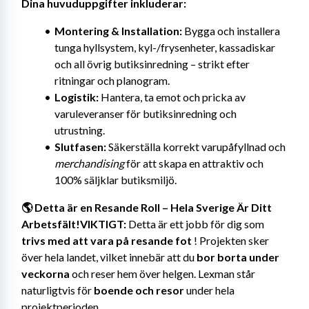
Dina huvuduppgifter inkluderar:
Montering & Installation:
 Bygga och installera 
tunga hyllsystem, kyl-/frysenheter, kassadiskar 
och all övrig butiksinredning – strikt efter 
ritningar och planogram.
Logistik:
 Hantera, ta emot och pricka av 
varuleveranser för butiksinredning och 
utrustning.
Slutfasen:
 Säkerställa korrekt varupåfyllnad och 
merchandising
 för att skapa en attraktiv och 
100% säljklar butiksmiljö.
🌎 Detta är en Resande Roll – Hela Sverige Är Ditt 
Arbetsfält!VIKTIGT:
 Detta är ett jobb för dig som 
trivs med att vara på resande fot
 ! Projekten sker 
över hela landet, vilket innebär att du 
bor borta under 
veckorna
 och reser hem över helgen. Lexman står 
naturligtvis för 
boende och resor
 under hela 
projektperioden.