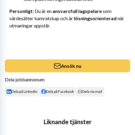
Personligt:
 Du är en 
ansvarsfull lagspelare
 som 
värdesätter kamratskap och är 
lösningsorienterad
 när 
utmaningar uppstår.
Ansök nu
Dela jobbannonsen
Dela på LinkedIn
Dela på Facebook
Dela via mail
Liknande tjänster