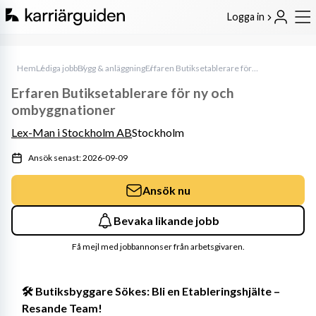
Logga in
Hem
Lediga jobb
Bygg & anläggning
Erfaren Butiksetablerare för ny och ombyggnationer
Erfaren Butiksetablerare för ny och
ombyggnationer
Lex-Man i Stockholm AB
Stockholm
Ansök senast: 2026-09-09
Ansök nu
Bevaka likande jobb
Få mejl med jobbannonser från arbetsgivaren.
🛠️ Butiksbyggare Sökes: Bli en Etableringshjälte – 
Resande Team!