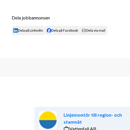
Behärskar svenska språket i tal och skrift.
B-körkort.
Flexibel, engagerad och ansvarsfull i ditt arb
Dela jobbannonsen
Vi söker dig som är:
Dela på LinkedIn
Dela på Facebook
Dela via mail
Flexibel,
 du trivs i en miljö där arbetsuppgifter kan 
med att anpassa dig efter nya situationer.
Engagerad,
 du visar ansvar för dina arbetsuppgifter 
kvalitet i arbetet.
Ansvarstagande, 
du ser vad som behöver göras, tar 
noggrant och säkert.
Samarbetsvillig, 
du har en god attityd gentemot koll
arbetsmiljö.
Meriterande om du har:
Linjemontör till region- och
stamnät
Kurs 
Arbete på väg
 (steg 1.1, 1.2 och 1.3).
Vattenfall AB