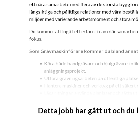
ett nära samarbete med flera av de största byggföre
långsiktiga och pålitliga relationer med våra beställ
miljöer med varierande arbetsmoment och stora möjli
Du kommer att ingå i ett erfaret team där samarbete,
fokus.
Som Grävmaskinförare kommer du bland annat 
Köra både bandgrävare och hjulgrävare i olik
anläggningsprojekt.
Utföra grävningsarbeten på offentliga plats
Hantera maskiner och verktyg på ett säkert o
Läsa ritningar, använda planlaser och sätta u
Bidra till en trygg och effektiv arbetsmiljö.
Detta jobb har gått ut och du
Önskad Profil:
Yrkesbevis för grävmaskin.
Erfarenhet av både bandgrävare och hjulgräv