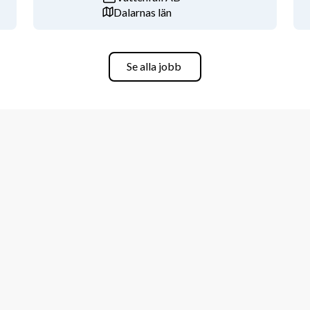
Dalarnas län
 markarbeten i offentlig mark).
Se alla jobb
osniska, kroatiska eller engelska.
0 16.00 Mån- Tors sen Fredag 06.00 
ers provanställning.
a. Urvalet sker löpande och dina svar 
ng av din ansökan. På grund av hur 
a stå som arbetsgivare, men tjänsten 
om omnämns. Arbetsgivaren får 