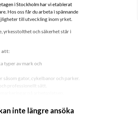
tagen i Stockholm har vi etablerat 
are. Hos oss får du arbeta i spännande 
gheter till utveckling inom yrket.
 yrkesstolthet och säkerhet står i 
att:
a typer av mark och 
er såsom gator, cykelbanor och parker.
ch professionellt sätt.
t markeringar på arbetsplatsen.
 kan inte längre ansöka
are.