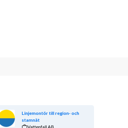
Linjemontör till region- och
stamnät
Vattenfall AB