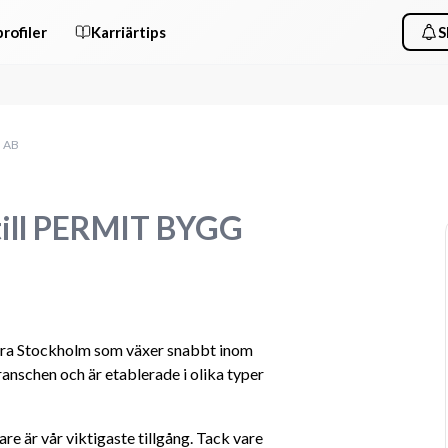
rofiler
Karriärtips
S
G AB
till PERMIT BYGG
dra Stockholm som växer snabbt inom 
nschen och är etablerade i olika typer 
re är vår viktigaste tillgång. Tack vare 