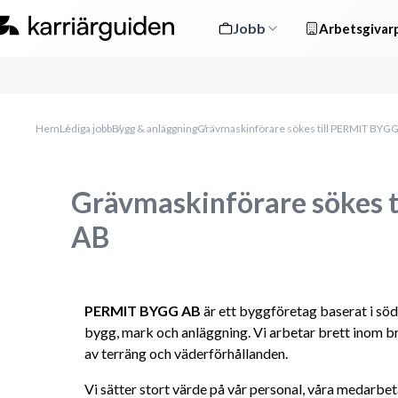
Jobb
Arbetsgivarp
Hem
Lediga jobb
Bygg & anläggning
Grävmaskinförare sökes till PERMIT BYG
Grävmaskinförare sökes 
AB
PERMIT BYGG AB 
är ett byggföretag baserat i sö
bygg, mark och anläggning. Vi arbetar brett inom bra
av terräng och väderförhållanden.
Vi sätter stort värde på vår personal, våra medarbeta