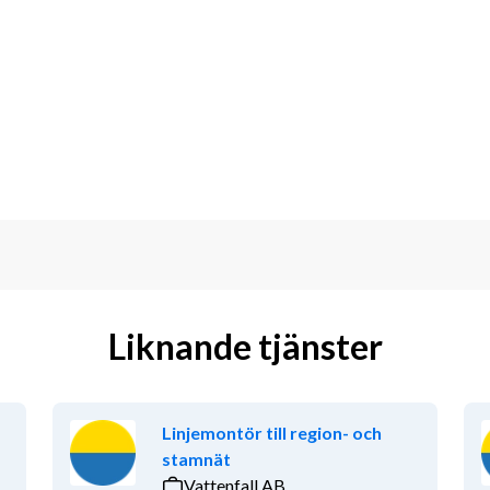
ete.
variera från dag till dag och är bekväm 
och bidrar aktivt till att hålla hög 
initiativ och utför ditt arbete 
Liknande tjänster
egor, och bidrar till en positiv 
Linjemontör till region- och
stamnät
Vattenfall AB