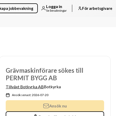
Logga in
kapa jobbevakning
För arbetsgivare
Se bevakningar
Grävmaskinförare sökes till
PERMIT BYGG AB
Tillväxt Botkyrka AB
Botkyrka
Ansök senast: 2026-07-20
Ansök nu