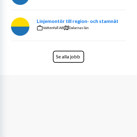
andra yrkesgrupper
Bidra till en säker, effektiv och trevlig arbetsmiljö
Linjemontör till region- och stamnät
Kvalifikationer:
Vattenfall AB
Dalarnas län
Förarbevis för grävmaskin eller lärlingsbok
B-körkort och tillgång till bil
Tidigare erfarenhet av grävmaskinsarbete
Se alla jobb
Vana vid GPS-styrning är meriterande men inte 
krav
Du är ansvarstagande, kommunikativ och 
lösningsorienterad
Skift och Ort:
Luleå
Måndag-Fredag
7/7