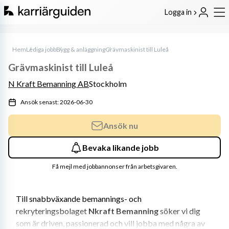
Logga in
Hem
Lediga jobb
Bygg & anläggning
Grävmaskinist till Luleå
Grävmaskinist till Luleå
N Kraft Bemanning AB
Stockholm
Ansök senast: 2026-06-30
Ansök nu
Bevaka likande jobb
Få mejl med jobbannonser från arbetsgivaren.
Till snabbväxande bemannings- och 
rekryteringsbolaget 
Nkraft Bemanning
 söker vi dig 
som är driven, passionerad och vill jobba med några av 