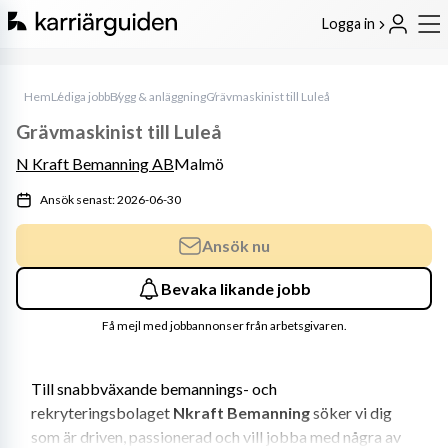
Logga in
Hem
Lediga jobb
Bygg & anläggning
Grävmaskinist till Luleå
Grävmaskinist till Luleå
N Kraft Bemanning AB
Malmö
Ansök senast: 2026-06-30
Ansök nu
Bevaka likande jobb
Få mejl med jobbannonser från arbetsgivaren.
Till snabbväxande bemannings- och 
rekryteringsbolaget 
Nkraft Bemanning
 söker vi dig 
som är driven, passionerad och vill jobba med några av 