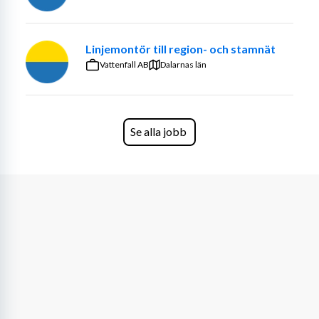
andra yrkesgrupper
Bidra till en säker, effektiv och trevlig arbetsmiljö
Linjemontör till region- och stamnät
Kvalifikationer:
Vattenfall AB
Dalarnas län
Förarbevis för grävmaskin eller lärlingsbok
B-körkort och tillgång till bil
Tidigare erfarenhet av grävmaskinsarbete
Se alla jobb
Vana vid GPS-styrning är meriterande men inte 
krav
Du är ansvarstagande, kommunikativ och 
lösningsorienterad
Skift och Ort:
Luleå
Måndag-Fredag
7/7