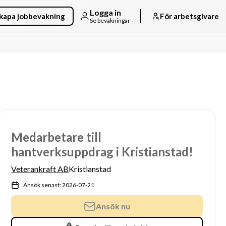
Logga in
kapa jobbevakning
För arbetsgivare
Se bevakningar
Medarbetare till
hantverksuppdrag i Kristianstad!
Veterankraft AB
Kristianstad
Ansök senast: 2026-07-21
Ansök nu