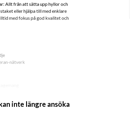
 Allt från att sätta upp hyllor och 
taket eller hjälpa till med enklare 
alltid med fokus på god kvalitet och 
dje
teran-nätverk
engagemang
 eller är en händig allfixare
 kan inte längre ansöka
ortering) och behärskar svenska i tal 