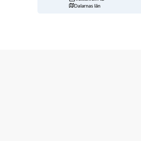
Dalarnas län
A
nsökan
Anmäl ditt intresse redan idag – vi ser fram emot att
Har du frågor om livet som veteran, vänligen kontak