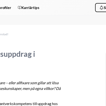
rofiler
Karriärtips
S
anstad!
ksuppdrag i
kare
 – eller allfixare som gillar att lösa 
keskunskaper, men på egna villkor? Då 
antverkskompetens till uppdrag hos 