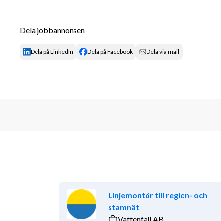
och skrift
Villkor & förmåner
Dela jobbannonsen
Flexibla arbetstider – du väljer själv när och
Dela på LinkedIn
Dela på Facebook
Dela via mail
Trygghet genom kollektivavtal och försäkri
Social gemenskap – deltagande i träffar och 
Hos Veterankraft får du fortsätta göra det du kan bä
Om Veterankraft
Veterankraft gör skillnad varje dag, för både vete
och sina insatser. Varje år utför våra veteraner tjänst
bidrar till att göra våra kunders vardag enklare, sam
tryggare och ett rikare socialt liv. Veterankraft är et
bemanningsföretag och största leverantör av hushålls
representerade på ett 40-tal orter frän Luleå̊ i norr t
Linjemontör till region- och
under sina verksamma år utnämnts till Gasell och Mäs
stamnät
rad.
Vattenfall AB