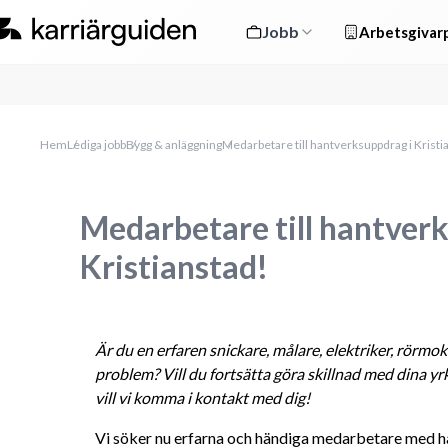
Jobb
Arbetsgivarp
Hem
Lediga jobb
Bygg & anläggning
Medarbetare till hantverksuppdrag i Kristi
Medarbetare till hantver
Kristianstad!
Är du en erfaren 
snickare, målare, elektriker, rörmo
problem? Vill du fortsätta göra skillnad med dina yr
vill vi komma i kontakt med dig!
Vi söker nu erfarna och händiga medarbetare med h