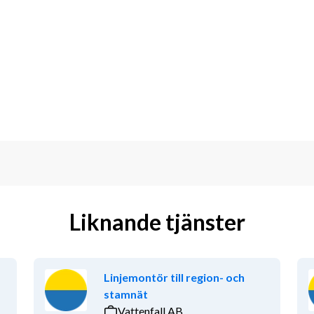
 hur mycket du vill jobba
ng
aktiviteter för medarbetare
st – och uppskattas för det, varje dag.
raner och kunder genom sitt engagemang 
er för tusentals hushåll och företag och 
Liknande tjänster
tidigt som våra veteraner får ett 
t av Sveriges ledande 
nära- och företagstjänster. Vi finns 
ill Trelleborg i söder. Veterankraft har 
Linjemontör till region- och
targasell av Dagens Industri sju år i 
stamnät
Vattenfall AB