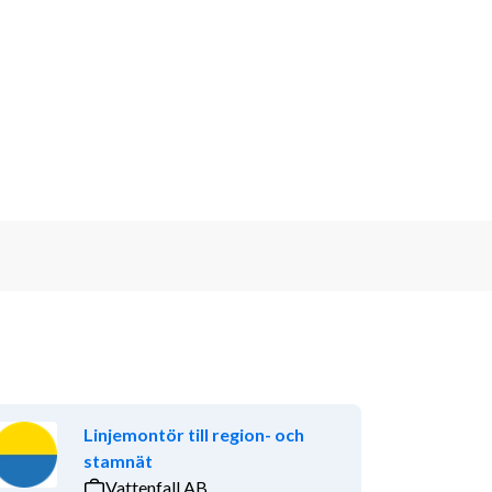
Linjemontör till region- och
stamnät
Vattenfall AB