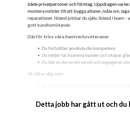
både privatpersoner och företag. Uppdragen varierar:
montera möbler till att bygga altaner, måla om, laga s
reparationer. Ibland jobbar du själv, ibland i team – 
gott kundbemötande.
Därför trivs våra hantverksveteraner
Du fortsätter använda din kompetens
Du möter tacksamma kunder och skapar glä
Du blir en del av ett varmt och engagerat ve
Vi söker dig som
Är senior och vill fortsätta bidra med ditt 
Har lång arbetslivserfarenhet
Har tidigare erfarenhet inom hantverksområde
Detta jobb har gått ut och du
Har god servicekänsla och är noggrann
Är social och gillar att hjälpa andra
Har B-körkort och gärna tillgång till bil
Har grundläggande datavana (t.ex. för tidrapp