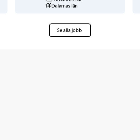
Dalarnas län
Se alla jobb
 höra från dig!
ta 
kristianstad@veterankraft.se.