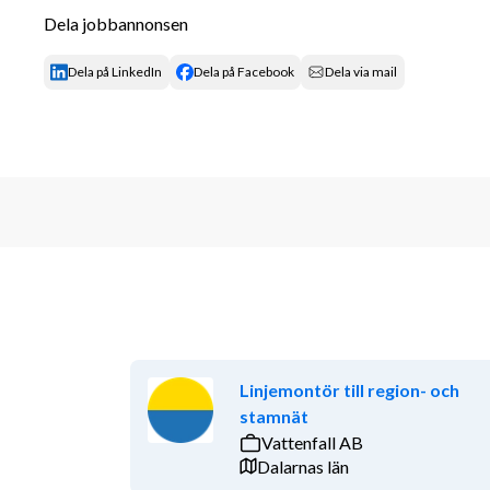
Villkor & förmåner
Dela jobbannonsen
Flexibla arbetstider – du väljer själv när och
Dela på LinkedIn
Dela på Facebook
Dela via mail
Trygghet genom kollektivavtal och försäkri
Social gemenskap – deltagande i träffar och 
Hos Veterankraft får du fortsätta göra det du kan bä
Om Veterankraft
Veterankraft gör skillnad varje dag, för både vete
och sina insatser. Varje år utför våra veteraner tjänst
bidrar till att göra våra kunders vardag enklare, sam
tryggare och ett rikare socialt liv. Veterankraft är et
bemanningsföretag och största leverantör av hushålls
representerade på ett 40-tal orter frän Luleå̊ i norr t
Linjemontör till region- och
under sina verksamma år utnämnts till Gasell och Mäs
stamnät
rad.
Vattenfall AB
Dalarnas län