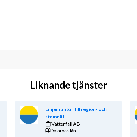
 hur mycket du vill jobba
ng
aktiviteter för medarbetare
st – och uppskattas för det, varje dag.
raner och kunder genom sitt engagemang 
er för tusentals hushåll och företag och 
Liknande tjänster
tidigt som våra veteraner får ett 
t av Sveriges ledande 
nära- och företagstjänster. Vi finns 
ill Trelleborg i söder. Veterankraft har 
Linjemontör till region- och
targasell av Dagens Industri sju år i 
stamnät
Vattenfall AB
Dalarnas län