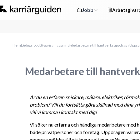
Jobb
Arbetsgivarp
Hem
Lediga jobb
Bygg & anläggning
Medarbetare till hantverksuppdrag i Uppsa
Medarbetare till hantver
Är du en erfaren 
snickare, målare, elektriker, rörmo
problem? Vill du fortsätta göra skillnad med dina yr
vill vi komma i kontakt med dig!
Vi söker nu erfarna och händiga medarbetare med h
både privatpersoner och företag. Uppdragen varierar:
montera möbler till att bygga altaner, måla om, laga s