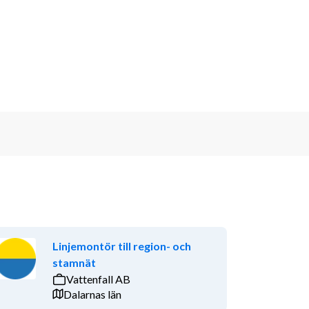
Linjemontör till region- och
stamnät
Vattenfall AB
Dalarnas län