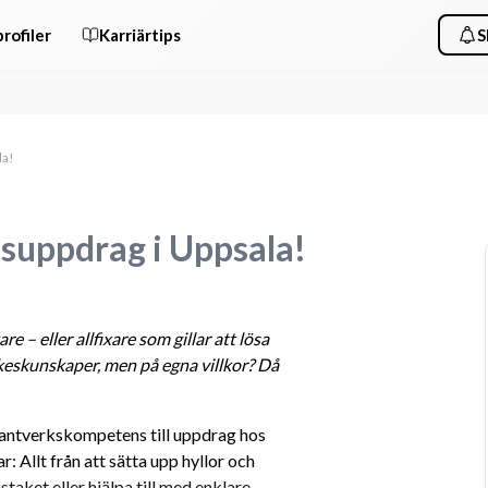
rofiler
Karriärtips
S
la!
ksuppdrag i Uppsala!
kare
 – eller allfixare som gillar att lösa 
keskunskaper, men på egna villkor? Då 
antverkskompetens till uppdrag hos 
 Allt från att sätta upp hyllor och 
taket eller hjälpa till med enklare 