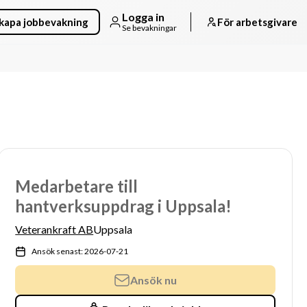
Logga in
kapa jobbevakning
För arbetsgivare
Se bevakningar
Medarbetare till
hantverksuppdrag i Uppsala!
Veterankraft AB
Uppsala
Ansök senast: 2026-07-21
Ansök nu