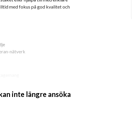
alltid med fokus på god kvalitet och 
dje
teran-nätverk
engagemang
 eller är en händig allfixare
 kan inte längre ansöka
ortering) och behärskar svenska i tal 