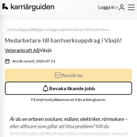
Logga in
Hem
Lediga jobb
Bygg & anläggning
Medarbetare till hantverksuppdrag i Växjö!
Medarbetare till hantverksuppdrag i Växjö!
Veterankraft AB
Växjö
Ansök senast: 2026-07-21
Ansök nu
Bevaka likande jobb
Få mejl med jobbannonser från arbetsgivaren.
Är du en erfaren 
snickare, målare, elektriker, rörmokare
 – 
eller allfixare som gillar att lösa problem? Vill du 
fortsätta göra skillnad med dina yrkeskunskaper, men på 