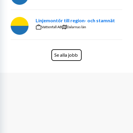
Är senior och vill fortsätta bidra med ditt 
engagemang
Har lång arbetslivserfarenhet
Linjemontör till region- och stamnät
Har tidigare erfarenhet inom hantverksområde 
Vattenfall AB
Dalarnas län
eller är en händig allfixare
Har god servicekänsla och är noggrann
Är social och gillar att hjälpa andra
Har B-körkort och gärna tillgång till bil
Se alla jobb
Har grundläggande datavana (t.ex. för 
tidrapportering) och behärskar svenska i tal och 
skrift
Villkor & förmåner
Flexibla arbetstider – du väljer själv när och hur 
mycket du vill jobba
Trygghet genom kollektivavtal och försäkring
Social gemenskap – deltagande i träffar och 
aktiviteter för medarbetare