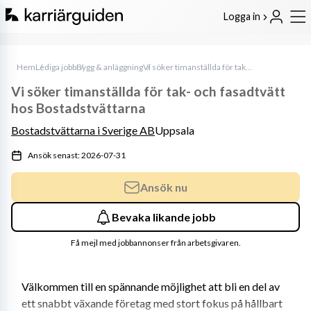
Logga in
Hem
Lediga jobb
Bygg & anläggning
Vi söker timanställda för tak- och fasadtvätt hos Bostadstvättarna
Vi söker timanställda för tak- och fasadtvätt
hos Bostadstvättarna
Bostadstvättarna i Sverige AB
Uppsala
Ansök senast: 2026-07-31
Ansök nu
Bevaka likande jobb
Få mejl med jobbannonser från arbetsgivaren.
Välkommen till en spännande möjlighet att bli en del av 
ett snabbt växande företag med stort fokus på hållbart 