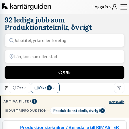
Logga in
92 lediga jobb som
Produktionsteknik, övrigt
Sök
Ort
Yrke
1
AKTIVA FILTER
1
Rensa alla
Produktionsteknik, övrigt
INDUSTRIPRODUKTION
Produktionstekniker / Beredare till RIMASTER