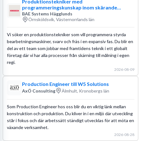
Produktionstekniker med
programmeringskunskap inom skärande
bearbetning
BAE Systems Hägglunds
Örnsköldsvik, Västernorrlands län
Vi söker en produktionstekniker som vill programmera styrda
bearbetningsmaskiner, svarv och fräs i en expansiv fas. Du blir en
del av ett team som jobbar med framtidens teknik i ett globalt
företag där vi har alla processer från skärning till målning i egen
regi.
2026-08-09
Production Engineer till W5 Solutions
AxÖ Consulting
Älmhult, Kronobergs län
Som Production Engineer hos oss blir du en viktig länk mellan
konstruktion och produktion. Du kliver in i en miljö där utveckling
står i fokus och där arbetssätt ständigt utvecklas för att möta en
växande verksamhet.
2026-08-28