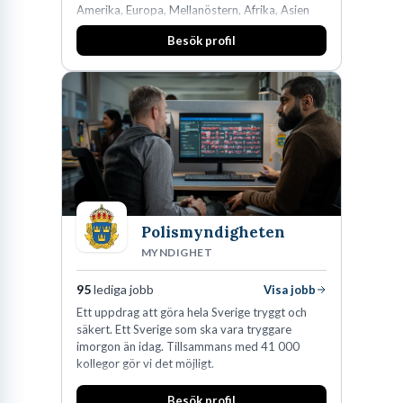
Amerika, Europa, Mellanöstern, Afrika, Asien
och Oceanien. Vi är specialister inom
Besök profil
affärsjuridikens alla områden och vi har några
av världens ledande bolag som klienter. Med
fler än 450 jurister på fem kontor i Stockholm,
Köpenhamn, Århus, Oslo och Helsingfors kan vi
på DLA Piper erbjuda våra klienter en unik,
effektiv och gränsöverskridande nordisk
expertis. På vårt kontor i centrala Stockholm är
vi idag drygt 240 medarbetare.
Polismyndigheten
MYNDIGHET
95
lediga jobb
Visa jobb
Ett uppdrag att göra hela Sverige tryggt och
säkert. Ett Sverige som ska vara tryggare
imorgon än idag. Tillsammans med 41 000
kollegor gör vi det möjligt.
Besök profil