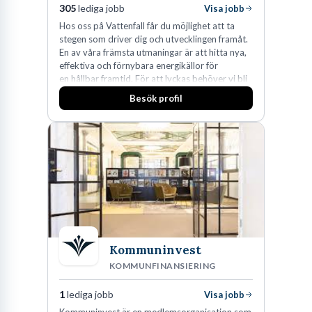
305
lediga jobb
Visa jobb
Hos oss på Vattenfall får du möjlighet att ta
stegen som driver dig och utvecklingen framåt.
En av våra främsta utmaningar är att hitta nya,
effektiva och förnybara energikällor för
en hållbar framtid. För att lyckas behöver vi bli
fler medarbetare som vill göra skillnad.
Besök profil
Kommuninvest
KOMMUNFINANSIERING
1
lediga jobb
Visa jobb
Kommuninvest är en medlemsorganisation som