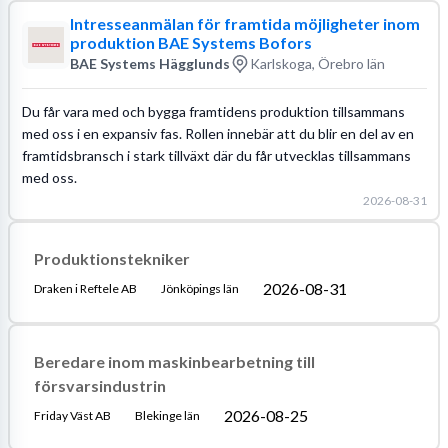
Intresseanmälan för framtida möjligheter inom
produktion BAE Systems Bofors
BAE Systems Hägglunds
Karlskoga, Örebro län
Du får vara med och bygga framtidens produktion tillsammans
med oss i en expansiv fas. Rollen innebär att du blir en del av en
framtidsbransch i stark tillväxt där du får utvecklas tillsammans
med oss.
2026-08-31
Produktionstekniker
2026-08-31
Draken i Reftele AB
Jönköpings län
Beredare inom maskinbearbetning till
försvarsindustrin
2026-08-25
Friday Väst AB
Blekinge län