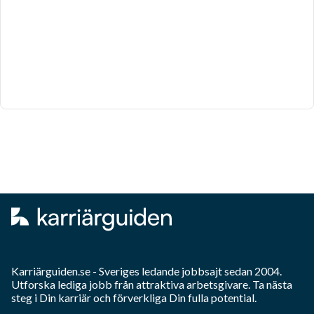
Karriärguiden.se - Sveriges ledande jobbsajt sedan 2004.
Utforska lediga jobb från attraktiva arbetsgivare. Ta nästa
steg i Din karriär och förverkliga Din fulla potential.