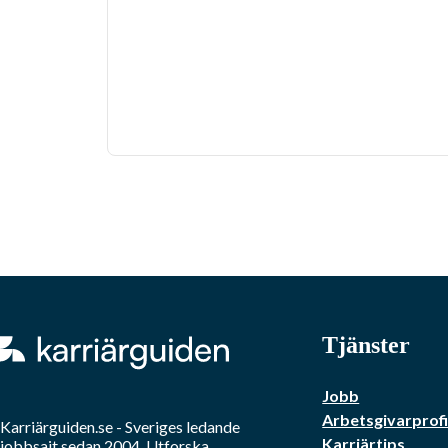
Tjänster
Jobb
Arbetsgivarprofi
Karriärguiden.se - Sveriges ledande
Karriärtips
jobbsajt sedan 2004. Utforska