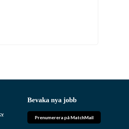
Bevaka nya jobb
cy
Prenumerera på MatchMail